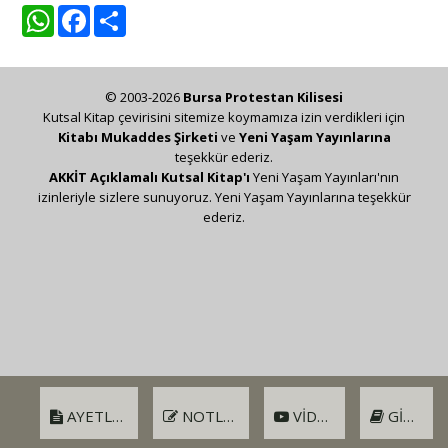
WhatsApp
Facebook
Share
© 2003-2026
Bursa Protestan Kilisesi
Kutsal Kitap çevirisini sitemize koymamıza izin verdikleri için
Kitabı Mukaddes Şirketi
ve
Yeni Yaşam Yayınlarına
teşekkür ederiz.
AKKİT Açıklamalı Kutsal Kitap'ı
Yeni Yaşam Yayınları'nın
izinleriyle sizlere sunuyoruz. Yeni Yaşam Yayınlarına teşekkür
ederiz.
AYETLER
NOTLAR
VIDEO
GIRIŞ