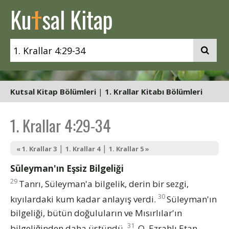
t
Ku
sal Kitap
Kutsal Kitap Bölümleri
|
1. Krallar Kitabı Bölümleri
1. Krallar 4:29-34
|
|
« 1. Krallar 3
1. Krallar 4
1. Krallar 5 »
Süleyman'ın Eşsiz Bilgeliği
29
Tanrı, Süleyman'a bilgelik, derin bir sezgi,
30
kıyılardaki kum kadar anlayış verdi.
Süleyman'ın
bilgeliği, bütün doğuluların ve Mısırlılar'ın
31
bilgeliğinden daha üstündü.
O, Ezrahlı Etan,