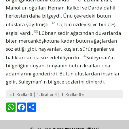
Mahol'un oğulları Heman, Kalkol ve Darda dahil
herkesten daha bilgeydi. Ünü çevredeki bütün
32
uluslara yayılmıştı.
Üç bin özdeyişi ve bin beş
33
ezgisi vardı.
Lübnan sedir ağacından duvarlarda
biten mercanköşkotuna kadar bütün ağaçlardan
söz ettiği gibi, hayvanlar, kuşlar, sürüngenler ve
34
balıklardan da söz edebiliyordu.
Süleyman'ın
bilgeliğini duyan dünyanın bütün kralları ona
adamlarını gönderirdi. Bütün uluslardan insanlar
gelir, Süleyman'ın bilgece sözlerini dinlerdi.
|
|
« 1. Krallar 3
1. Krallar 4
1. Krallar 5 »
WhatsApp
Facebook
Share
© 2003-2026
Bursa Protestan Kilisesi