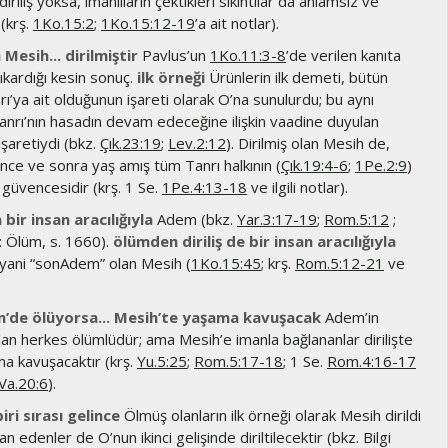
iriliş yoksa, imanlıların çektikleri sıkıntılar da anlamsız ve
(krş.
1Ko.15:2
;
1Ko.15:12-19
’a ait notlar).
Mesih... dirilmiştir
Pavlus’un
1Ko.11:3-8
’de verilen kanıta
ıkardığı kesin sonuç.
ilk örneği
Ürünlerin ilk demeti, bütün
ı’ya ait olduğunun işareti olarak O’na sunulurdu; bu aynı
nrı’nın hasadın devam edeceğine ilişkin vaadine duyulan
işaretiydi (bkz.
Çık.23:19
;
Lev.2:12
). Dirilmiş olan Mesih de,
nce ve sonra yaş amış tüm Tanrı halkının (
Çık.19:4-6
;
1Pe.2:9
)
n güvencesidir (krş. 1 Se.
1Pe.4:13-18
ve ilgili notlar).
bir insan aracılığıyla
Adem (bkz.
Yar.3:17-19
;
Rom.5:12
;
: Ölüm, s. 1660).
ölümden diriliş de bir insan aracılığıyla
 yani “sonAdem” olan Mesih (
1Ko.15:45
; krş.
Rom.5:12-21
ve
’de ölüyorsa... Mesih’te yaşama kavuşacak
Adem’in
an herkes ölümlüdür; ama Mesih’e imanla bağlananlar dirilişte
a kavuşacaktır (krş.
Yu.5:25
;
Rom.5:17-18
; 1 Se.
Rom.4:16-17
Va.20:6
).
iri sırası gelince
Ölmüş olanların ilk örneği olarak Mesih dirildi
n edenler de O’nun ikinci gelişinde diriltilecektir (bkz. Bilgi