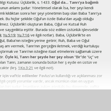
ilgi Kutusu: Üçlübirlik, s. 1433.
Oğul da... Tanrı’ya bağımlı
unun anlamı şudur: Yönetimsel olarak İsa, her şeyi kendi
lı kıldıktan sonra her şeyi yönetimin başı olan Baba Tanrı’ya
ek. Bu hiçbir şekilde Oğul’un özde Baba’dan aşağı olduğu
mez. Üçlübirlik’i oluşturan Baba, Oğul ve Kutsal Ruh
a ve saygınlıkta eşittir. Burada söz edilen üstünlük işlevseldir
4
;
Yu.5:19
;
Yu.7:16
ve ilgili notlar). Baba, Üçlübirlik’te en
ul, Baba’nın isteğini yerine getirir; Ruh, Baba ve Oğul
aş am vermek, Tanrı’nın gerçeğini iletmek, verdiği kurtuluşu
aştırmak ve Tanrı’nın isteğine itaat etmelerini sağlamak üzere
ir.
Öyle ki, Tanrı her şeyde her şey olsun
“Bir”de “üç” ve
” olan Tanrı, zamanın sonunda bütün her ş eyde en üstün ve
aktır (krş.
1Ko.3:21
ve ilgili not).
r için vaftiz edilenler
Pavlus’un kullandığı ve açıklanması zor
ilgili çeşitli yorumlar vardır, ancak mümkün olan en uygun
dan biri şudur: İmanlıların zulüm gördüğü bu dönemde, vaftiz
manlısı olduklarını açıkça belli etmiş olanların çoğu kısa sürede
u. Böylelikle yeni iman edip vaftiz olanlar, vaftiz edildikten
Yayınlarına
teşekkür ederiz.
 öldürülen bu imanlıların yerine geçmiş oluyordu; dolayısıyla
ayınlarına teşekkür ederiz.
 üzere suya giren her imanlı, bu ölüler için ya da ölülerin yerine