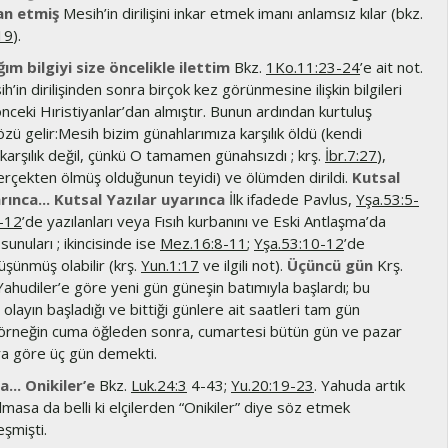
an etmiş
Mesih’in dirilişini inkar etmek imanı anlamsız kılar (bkz.
19
).
ğım bilgiyi size öncelikle ilettim
Bkz.
1Ko.11:23-24
’e ait not.
h’in dirilişinden sonra birçok kez görünmesine ilişkin bilgileri
ceki Hıristiyanlar’dan almıştır. Bunun ardından kurtuluş
zü gelir:Mesih bizim günahlarımıza karşılık öldü (kendi
karşılık değil, çünkü O tamamen günahsızdı ; krş.
İbr.7:27
),
rçekten ölmüş olduğunun teyidi) ve ölümden dirildi.
Kutsal
rınca... Kutsal Yazılar uyarınca
İlk ifadede Pavlus,
Yşa.53:5-
-12
’de yazılanları veya Fısıh kurbanını ve Eski Antlaşma’da
unuları ; ikincisinde ise
Mez.16:8-11
;
Yşa.53:10-12
’de
düşünmüş olabilir (krş.
Yun.1:17
ve ilgili not).
Üçüncü gün
Krş.
 Yahudiler’e göre yeni gün güneşin batımıyla başlardı; bu
 olayın başladığı ve bittiği günlere ait saatleri tam gün
; örneğin cuma öğleden sonra, cumartesi bütün gün ve pazar
ra göre üç gün demekti.
a... Onikiler’e
Bkz.
Luk.24:3
4-43;
Yu.20:19-23
. Yahuda artık
lmasa da belli ki elçilerden “Onikiler” diye söz etmek
şmişti.