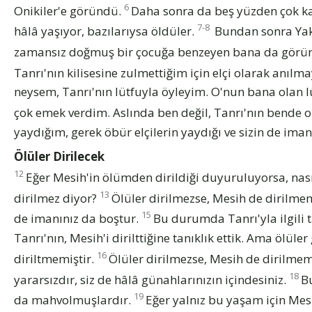
6
Onikiler'e göründü.
Daha sonra da beş yüzden çok k
7-8
hâlâ yaşıyor, bazılarıysa öldüler.
Bundan sonra Yaku
zamansız doğmuş bir çocuğa benzeyen bana da görü
Tanrı'nın kilisesine zulmettiğim için elçi olarak anılma
neysem, Tanrı'nın lütfuyla öyleyim. O'nun bana olan l
çok emek verdim. Aslında ben değil, Tanrı'nın bende o
yaydığım, gerek öbür elçilerin yaydığı ve sizin de iman 
Ölüler Dirilecek
12
Eğer Mesih'in ölümden dirildiği duyuruluyorsa, nası
13
dirilmez diyor?
Ölüler dirilmezse, Mesih de dirilmem
15
de imanınız da boştur.
Bu durumda Tanrı'yla ilgili 
Tanrı'nın, Mesih'i dirilttiğine tanıklık ettik. Ama ölüle
16
diriltmemiştir.
Ölüler dirilmezse, Mesih de dirilmem
18
yararsızdır, siz de hâlâ günahlarınızın içindesiniz.
B
19
da mahvolmuşlardır.
Eğer yalnız bu yaşam için Mes