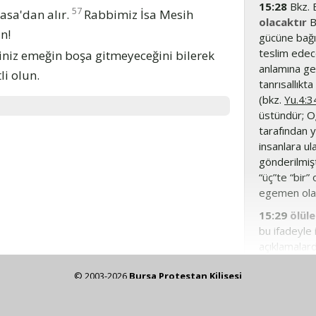
15:28
Bkz. B
57
asa'dan alır.
Rabbimiz İsa Mesih
olacaktır
B
n!
gücüne bağım
teslim edec
iniz emeğin boşa gitmeyeceğini bilerek
anlamına gel
li olun.
tanrısallıkt
(bkz.
Yu.4:3
üstündür; Oğ
tarafından y
insanlara ul
gönderilmişt
“üç”te “bir
egemen olac
15:29
ölüle
bu ifadeyle 
açıklamalar
olup Mesih i
© 2003-2026
Bursa Protestan Kilisesi
öldürülüyord
ze koymamıza izin verdikleri için
Kitabı Mukaddes Şirketi
ve
Yeni Yaşam 
hemen sonra
Kitap'ı
Yeni Yaşam Yayınları'nın izinleriyle sizlere sunuyoruz. Yeni Yaşam Y
vaftiz olmak