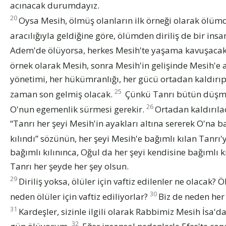
acınacak durumdayız.
20
Oysa Mesih, ölmüş olanların ilk örneği olarak ölümd
aracılığıyla geldiğine göre, ölümden diriliş de bir insan
Adem'de ölüyorsa, herkes Mesih'te yaşama kavuşaca
örnek olarak Mesih, sonra Mesih'in gelişinde Mesih'e a
yönetimi, her hükümranlığı, her gücü ortadan kaldırıp
25
zaman son gelmiş olacak.
Çünkü Tanrı bütün düşman
26
O'nun egemenlik sürmesi gerekir.
Ortadan kaldırıl
“Tanrı her şeyi Mesih'in ayakları altına sererek O'na b
kılındı” sözünün, her şeyi Mesih'e bağımlı kılan Tanrı'y
bağımlı kılınınca, Oğul da her şeyi kendisine bağımlı kı
Tanrı her şeyde her şey olsun.
29
Diriliş yoksa, ölüler için vaftiz edilenler ne olacak?
30
neden ölüler için vaftiz ediliyorlar?
Biz de neden her
31
Kardeşler, sizinle ilgili olarak Rabbimiz Mesih İsa'
32