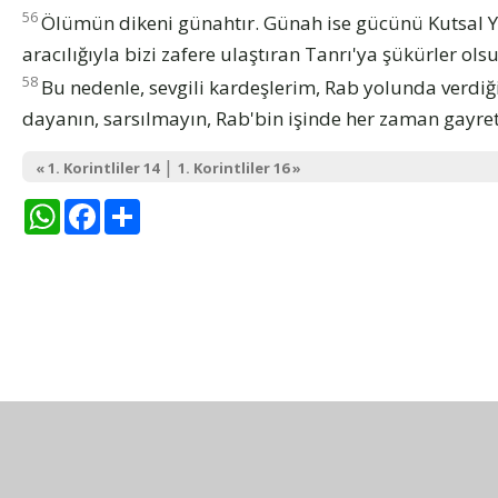
56
Ölümün dikeni günahtır. Günah ise gücünü Kutsal Y
aracılığıyla bizi zafere ulaştıran Tanrı'ya şükürler olsu
58
Bu nedenle, sevgili kardeşlerim, Rab yolunda verdiğ
dayanın, sarsılmayın, Rab'bin işinde her zaman gayret
|
« 1. Korintliler 14
1. Korintliler 16 »
WhatsApp
Facebook
Share
Kutsal Kitap çevirisini sitemi
AKKİT Açıklamalı Kutsal 