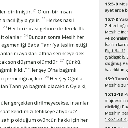
15:5-8
Mesih
ayetlerde bu
21
en dirilmiştir.
Ölüm bir insan
22
15:7-8
Yak
 aracılığıyla gelir.
Herkes nasıl
Zebedi oğlu 
23
k.
Her biri sırası gelince dirilecek: İlk
Mesih’e ina
24
it olanlar.
Bundan sonra Mesih her
ve sonraları
İsa’nın karde
 egemenliği Baba Tanrı'ya teslim ettiği
Elç.1:6-11
).
larını ayakları altına serinceye dek
(yaklaşık İS
27
acak son düşman ölümdür.
Çünkü,
doğmuş
Pav
ağımlı kıldı.” “Her şey O'na bağımlı
hazırlıktan 
28
ı içermediği açıktır.
Her şey Oğul'a
15:9
Tanrı’
Mesih’e zul
lan Tanrı'ya bağımlı olacaktır. Öyle ki,
15:12-19
Pa
müjdesinin 
 Ölüler gerçekten dirilmeyecekse, insanlar
dirildiği
Pav
 saat kendimizi tehlikeye atıyoruz?
Mesih’in bed
1Ko.15:3-4
,
da sahip olduğum övüncün hakkı için her