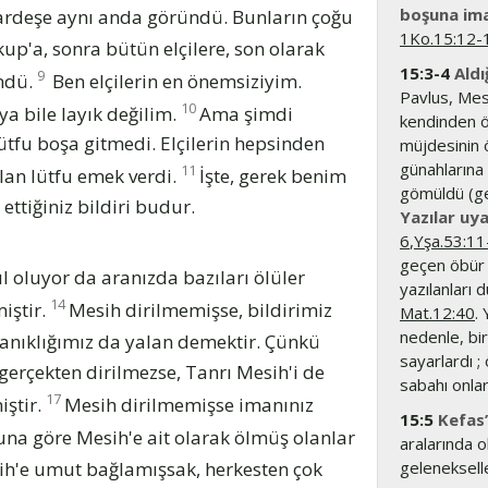
boşuna im
ardeşe aynı anda göründü. Bunların çoğu
1Ko.15:12-
p'a, sonra bütün elçilere, son olarak
15:3-4
Aldı
9
ndü.
Ben elçilerin en önemsiziyim.
Pavlus, Mesi
10
ya bile layık değilim.
Ama şimdi
kendinden ön
ütfu boşa gitmedi. Elçilerin hepsinden
müjdesinin ö
günahlarına 
11
lan lütfu emek verdi.
İşte, gerek benim
gömüldü (ge
ettiğiniz bildiri budur.
Yazılar uya
6
,
Yşa.53:11
geçen öbür s
l oluyor da aranızda bazıları ölüler
yazılanları 
14
iştir.
Mesih dirilmemişse, bildirimiz
Mat.12:40
.
nedenle, bir
tanıklığımız da yalan demektir. Çünkü
sayarlardı 
r gerçekten dirilmezse, Tanrı Mesih'i de
sabahı onla
17
iştir.
Mesih dirilmemişse imanınız
15:5
Kefas’
una göre Mesih'e ait olarak ölmüş olanlar
aralarında o
ih'e umut bağlamışsak, herkesten çok
gelenekselle