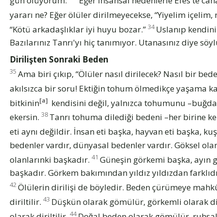
gün ölüyorum.
Eğer insansal nedenlerle Efes'te c
yararı ne? Eğer ölüler dirilmeyecekse, “Yiyelim içelim, 
34
“Kötü arkadaşlıklar iyi huyu bozar.”
Uslanıp kendiniz
Bazılarınız Tanrı'yı hiç tanımıyor. Utanasınız diye sö
Dirilişten Sonraki Beden
35
Ama biri çıkıp, “Ölüler nasıl dirilecek? Nasıl bir bed
akılsızca bir soru! Ektiğin tohum ölmedikçe yaşama k
[a]
bitkinin
kendisini değil, yalnızca tohumunu –buğda
38
ekersin.
Tanrı tohuma dilediği bedeni –her birine k
eti aynı değildir. İnsan eti başka, hayvan eti başka, kuş
bedenler vardır, dünyasal bedenler vardır. Göksel ol
41
olanlarınki başkadır.
Güneşin görkemi başka, ayın g
başkadır. Görkem bakımından yıldız yıldızdan farklıdı
42
Ölülerin dirilişi de böyledir. Beden çürümeye mah
43
diriltilir.
Düşkün olarak gömülür, görkemli olarak diri
44
olarak diriltilir.
Doğal beden olarak gömülür, ruhsal 