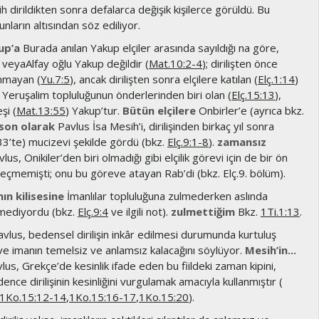
 dirildikten sonra defalarca değişik kişilerce görüldü. Bu
nların altısından söz ediliyor.
up’a
Burada anılan Yakup elçiler arasında sayıldığı na göre,
veyaAlfay oğlu Yakup değildir (
Mat.10:2-4
); dirilişten önce
nmayan (
Yu.7:5
), ancak dirilişten sonra elçilere katılan (
Elç.1:14
)
 Yeruşalim topluluğunun önderlerinden biri olan (
Elç.15:13
),
şi (
Mat.13:55
) Yakup’tur.
Bütün elçilere
Onbirler’e (ayrıca bkz.
son olarak
Pavlus İsa Mesih’i, dirilişinden birkaç yıl sonra
 33’te) mucizevi şekilde gördü (bkz.
Elç.9:1-8
).
zamansız
lus, Onikiler’den biri olmadığı gibi elçilik görevi için de bir ön
geçmemişti; onu bu göreve atayan Rab’di (bkz. Elç.9. bölüm).
nın kilisesine
İmanlılar topluluğuna zulmederken aslında
mediyordu (bkz.
Elç.9:4
ve ilgili not).
zulmettiğim
Bkz.
1Ti.1:13
.
vlus, bedensel dirilişin inkâr edilmesi durumunda kurtuluş
ve imanın temelsiz ve anlamsız kalacağını söylüyor.
Mesih’in...
lus, Grekçe’de kesinlik ifade eden bu fiildeki zaman kipini,
ence dirilişinin kesinliğini vurgulamak amacıyla kullanmıştır (
1Ko.15:12-14
,
1Ko.15:16-17
,
1Ko.15:20
).