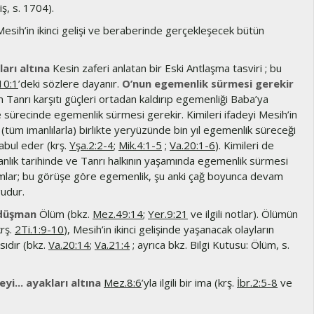
iş, s. 1704).
esih’in ikinci gelişi ve beraberinde gerçekleşecek bütün
arı altına
Kesin zaferi anlatan bir Eski Antlaşma tasviri ; bu
10:1
’deki sözlere dayanır.
O’nun egemenlik sürmesi gerekir
 Tanrı karşıtı güçleri ortadan kaldırıp egemenliği Baba’ya
 sürecinde egemenlik sürmesi gerekir. Kimileri ifadeyi Mesih’in
a (tüm imanlılarla) birlikte yeryüzünde bin yıl egemenlik süreceği
abul eder (krş.
Yşa.2:2-4
;
Mik.4:1-5
;
Va.20:1-6
). Kimileri de
anlık tarihinde ve Tanrı halkının yaşamında egemenlik sürmesi
mlar; bu görüşe göre egemenlik, şu anki çağ boyunca devam
gudur.
düşman
Ölüm (bkz.
Mez.49:14
;
Yer.9:21
ve ilgili notlar). Ölümün
krş.
2Ti.1:9-10
), Mesih’in ikinci gelişinde yaşanacak olayların
sıdır (bkz.
Va.20:14
;
Va.21:4
; ayrıca bkz. Bilgi Kutusu: Ölüm, s.
eyi... ayakları altına
Mez.8:6
’yla ilgili bir ima (krş.
İbr.2:5-8
ve