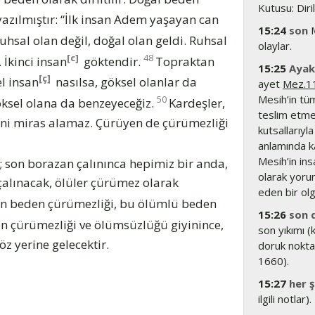
Kutusu: Diril
azılmıştır: “İlk insan Adem yaşayan can
15:24
son
M
uhsal olan değil, doğal olan geldi. Ruhsal
olaylar.
[c]
48
 İkinci insan
göktendir.
Topraktan
15:25
Ayakl
[ç]
el insan
nasılsa, göksel olanlar da
ayet
Mez.1
Mesih’in tüm
50
öksel olana da benzeyeceğiz.
Kardeşler,
teslim etme
'ni miras alamaz. Çürüyen de çürümezliği
kutsallarıyl
anlamında k
Mesih’in ins
z; son borazan çalınınca hepimiz bir anda,
olarak yoru
 çalınacak, ölüler çürümez olarak
eden bir ol
n beden çürümezliği, bu ölümlü beden
15:26
son 
 çürümezliği ve ölümsüzlüğü giyinince,
son yıkımı (
öz yerine gelecektir.
doruk nokta
1660).
15:27
her ş
ilgili notlar).