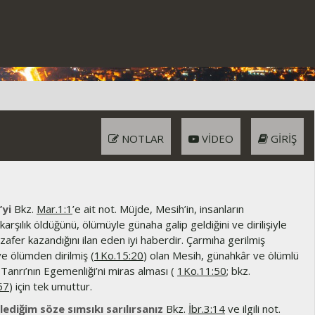
NOTLAR
VIDEO
GIRIŞ
’yi
Bkz.
Mar.1:1
’e ait not. Müjde, Mesih’in, insanların
karşılık öldüğünü, ölümüyle günaha galip geldiğini ve dirilişiyle
zafer kazandığını ilan eden iyi haberdir. Çarmıha gerilmiş
ve ölümden dirilmiş (
1Ko.15:20
) olan Mesih, günahkâr ve ölümlü
 Tanrı’nın Egemenliği’ni miras alması (
1Ko.11:50
; bkz.
57
) için tek umuttur.
ediğim söze sımsıkı sarılırsanız
Bkz.
İbr.3:14
ve ilgili not.