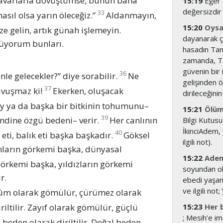
anavarlarla dövüştümse, bunun bana
15:19
Eğer d
değersizdir 
33
nasıl olsa yarın öleceğiz.”
Aldanmayın,
15:20
Oysa 
e gelin, artık günah işlemeyin.
dayanarak ç
ylüyorum bunları.
hasadın Tanr
zamanda, Ta
güvenin bir 
36
enle gelecekler?” diye sorabilir.
Ne
gelişinden ö
37
avuşmaz ki!
Ekerken, oluşacak
dirileceğini
y ya da başka bir bitkinin tohumunu–
15:21
Ölüm 
39
endine özgü bedeni– verir.
Her canlının
Bilgi Kutusu
İkinciAdem,
40
 eti, balık eti başka başkadır.
Göksel
ilgili not).
anların görkemi başka, dünyasal
15:22
Adem
örkemi başka, yıldızların görkemi
soyundan ol
r.
ebedi yaşam
ve ilgili not;
kûm olarak gömülür, çürümez olarak
ltilir. Zayıf olarak gömülür, güçlü
15:23
Her b
; Mesih’e ima
beden olarak diriltilir. Doğal beden