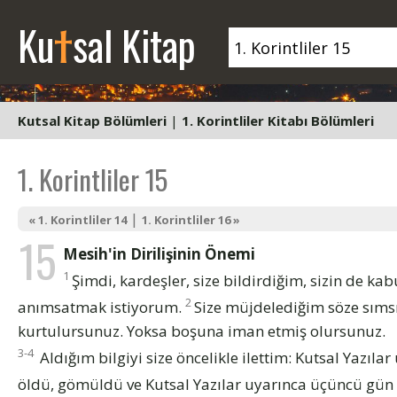
t
Ku
sal Kitap
Kutsal Kitap Bölümleri
|
1. Korintliler Kitabı Bölümleri
1. Korintliler 15
|
« 1. Korintliler 14
1. Korintliler 16 »
15
Mesih'in Dirilişinin Önemi
1
Şimdi, kardeşler, size bildirdiğim, sizin de kab
2
anımsatmak istiyorum.
Size müjdelediğim söze sımsık
kurtulursunuz. Yoksa boşuna iman etmiş olursunuz.
3-4
Aldığım bilgiyi size öncelikle ilettim: Kutsal Yazıl
öldü, gömüldü ve Kutsal Yazılar uyarınca üçüncü gün