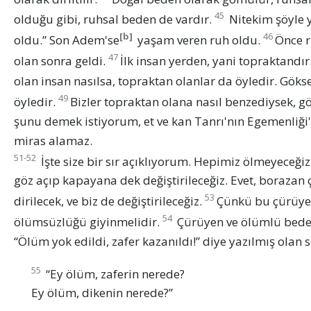
45
olduğu gibi, ruhsal beden de vardır.
Nitekim şöyle y
[b]
46
oldu.” Son Adem'se
yaşam veren ruh oldu.
Önce r
47
olan sonra geldi.
İlk insan yerden, yani topraktandır.
olan insan nasılsa, topraktan olanlar da öyledir. Göks
49
öyledir.
Bizler topraktan olana nasıl benzediysek, g
şunu demek istiyorum, et ve kan Tanrı'nın Egemenliği
miras alamaz.
51-52
İşte size bir sır açıklıyorum. Hepimiz ölmeyeceği
göz açıp kapayana dek değiştirileceğiz. Evet, borazan
53
dirilecek, ve biz de değiştirileceğiz.
Çünkü bu çürüye
54
ölümsüzlüğü giyinmelidir.
Çürüyen ve ölümlü beden
“Ölüm yok edildi, zafer kazanıldı!” diye yazılmış olan s
55
“Ey ölüm, zaferin nerede?
Ey ölüm, dikenin nerede?”