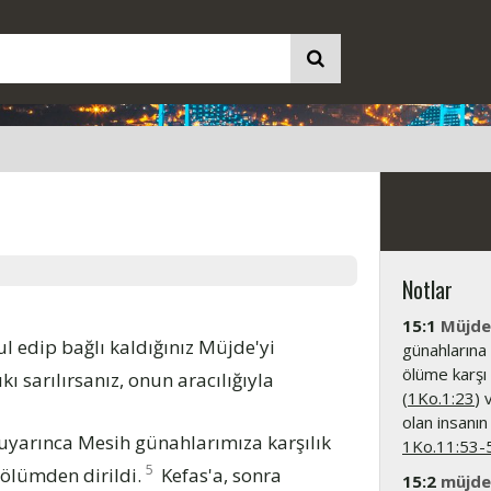
Notlar
15:1
Müjde
ul edip bağlı kaldığınız Müjde'yi
günahlarına 
ölüme karşı 
ı sarılırsanız, onun aracılığıyla
(
1Ko.1:23
) 
olan insanın
ar uyarınca Mesih günahlarımıza karşılık
1Ko.11:53-
5
 ölümden dirildi.
Kefas'a, sonra
15:2
müjdel