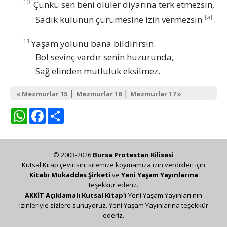
10
Çünkü sen beni ölüler diyarına terk etmezsin,
[a]
Sadık kulunun çürümesine izin vermezsin
.
11
Yaşam yolunu bana bildirirsin.
Bol sevinç vardır senin huzurunda,
Sağ elinden mutluluk eksilmez.
|
|
« Mezmurlar 15
Mezmurlar 16
Mezmurlar 17 »
WhatsApp
Facebook
Share
© 2003-2026
Bursa Protestan Kilisesi
Kutsal Kitap çevirisini sitemize koymamıza izin verdikleri için
Kitabı Mukaddes Şirketi
ve
Yeni Yaşam Yayınlarına
teşekkür ederiz.
AKKİT Açıklamalı Kutsal Kitap'ı
Yeni Yaşam Yayınları'nın
izinleriyle sizlere sunuyoruz. Yeni Yaşam Yayınlarına teşekkür
ederiz.