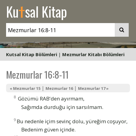
t
Ku
sal Kitap
Kutsal Kitap Bölümleri
|
Mezmurlar Kitabı Bölümleri
Mezmurlar 16:8-11
|
|
« Mezmurlar 15
Mezmurlar 16
Mezmurlar 17 »
8
Gözümü RAB'den ayırmam,
Sağımda durduğu için sarsılmam.
9
Bu nedenle içim sevinç dolu, yüreğim coşuyor,
Bedenim güven içinde.