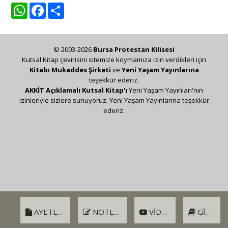
WhatsApp
Facebook
Share
© 2003-2026
Bursa Protestan Kilisesi
Kutsal Kitap çevirisini sitemize koymamıza izin verdikleri için
Kitabı Mukaddes Şirketi
ve
Yeni Yaşam Yayınlarına
teşekkür ederiz.
AKKİT Açıklamalı Kutsal Kitap'ı
Yeni Yaşam Yayınları'nın
izinleriyle sizlere sunuyoruz. Yeni Yaşam Yayınlarına teşekkür
ederiz.
AYETLER
NOTLAR
VIDEO
GIRIŞ