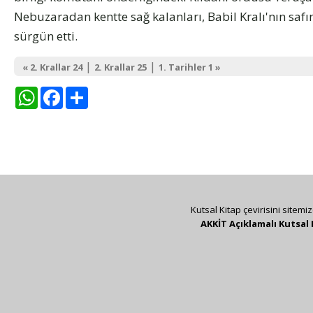
Nebuzaradan kentte sağ kalanları, Babil Kralı'nın safı
sürgün etti.
|
|
« 2. Krallar 24
2. Krallar 25
1. Tarihler 1 »
WhatsApp
Facebook
Share
Kutsal Kitap çevirisini sitemi
AKKİT Açıklamalı Kutsal 