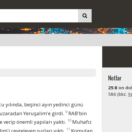
Notlar
25:8
on dok
586 (bkz.
Y
u yılında, beşinci ayın yedinci günü
9
ebuzaradan Yeruşalim'e girdi.
RAB'bin
10
e verip önemli yapıları yaktı.
Muhafız
11
m'i çevreleyen surları yıktı.
Komutan