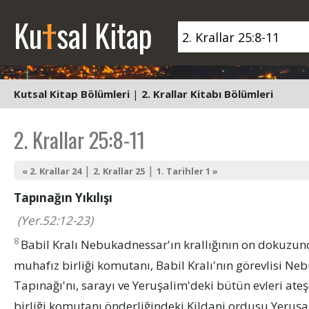
t
Ku
sal Kitap
Kutsal Kitap Bölümleri
|
2. Krallar Kitabı Bölümleri
2. Krallar 25:8-11
|
|
« 2. Krallar 24
2. Krallar 25
1. Tarihler 1 »
Tapınağın Yıkılışı
(Yer.52:12-23)
8
Babil Kralı Nebukadnessar'ın krallığının on dokuzunc
muhafız birliği komutanı, Babil Kralı'nın görevlisi N
Tapınağı'nı, sarayı ve Yeruşalim'deki bütün evleri ateş
birliği komutanı önderliğindeki Kildani ordusu Yeruşali