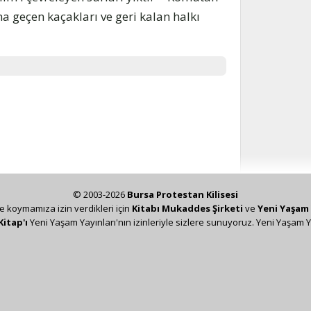
na geçen kaçakları ve geri kalan halkı
© 2003-2026
Bursa Protestan Kilisesi
ze koymamıza izin verdikleri için
Kitabı Mukaddes Şirketi
ve
Yeni Yaşam 
Kitap'ı
Yeni Yaşam Yayınları'nın izinleriyle sizlere sunuyoruz. Yeni Yaşam Y