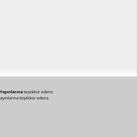
Yayınlarına
teşekkür ederiz.
ayınlarına teşekkür ederiz.