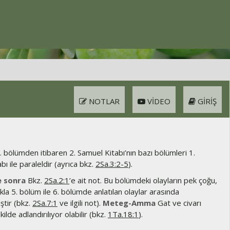
NOTLAR
VIDEO
GIRIŞ
. bölümden itibaren 2. Samuel Kitabı’nın bazı bölümleri 1.
bı ile paraleldir (ayrıca bkz.
2Sa.3:2-5
).
e sonra
Bkz.
2Sa.2:1
’e ait not. Bu bölümdeki olayların pek çoğu,
ıkla 5. bölüm ile 6. bölümde anlatılan olaylar arasında
ştir (bkz.
2Sa.7:1
ve ilgili not).
Meteg-Amma
Gat ve civarı
ilde adlandırılıyor olabilir (bkz.
1Ta.18:1
).