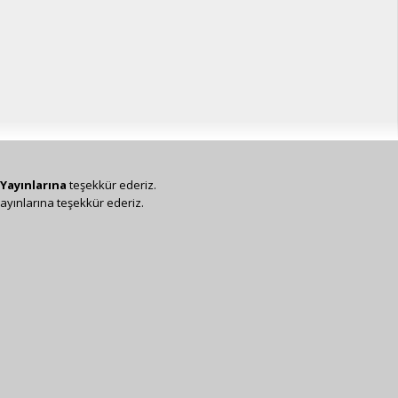
Yayınlarına
teşekkür ederiz.
ayınlarına teşekkür ederiz.