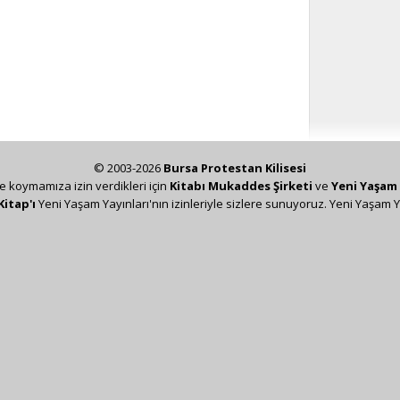
© 2003-2026
Bursa Protestan Kilisesi
ze koymamıza izin verdikleri için
Kitabı Mukaddes Şirketi
ve
Yeni Yaşam 
Kitap'ı
Yeni Yaşam Yayınları'nın izinleriyle sizlere sunuyoruz. Yeni Yaşam Y