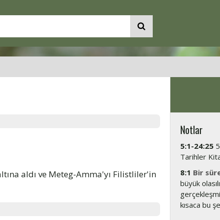
Notlar
5:1-24:25
5
Tarihler Kita
8:1
Bir sür
ltına aldı ve Meteg-Amma'yı Filistliler'in
büyük olasıl
gerçekleşmi
kısaca bu şek