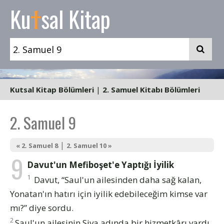
t
Ku
sal Kitap
Kutsal Kitap Bölümleri
|
2. Samuel Kitabı Bölümleri
2. Samuel 9
|
« 2. Samuel 8
2. Samuel 10 »
9
Davut'un Mefiboşet'e Yaptığı İyilik
1
Davut, “Saul'un ailesinden daha sağ kalan,
Yonatan'ın hatırı için iyilik edebileceğim kimse var
mı?” diye sordu.
2
Saul'un ailesinin Siva adında bir hizmetkârı vardı.