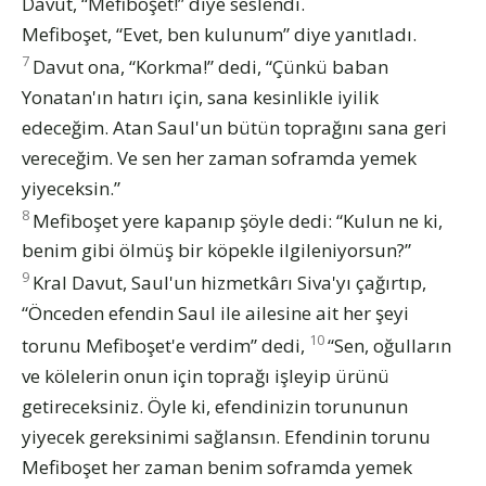
Davut, “Mefiboşet!” diye seslendi.
Mefiboşet, “Evet, ben kulunum” diye yanıtladı.
7
Davut ona, “Korkma!” dedi, “Çünkü baban
Yonatan'ın hatırı için, sana kesinlikle iyilik
edeceğim. Atan Saul'un bütün toprağını sana geri
vereceğim. Ve sen her zaman soframda yemek
yiyeceksin.”
8
Mefiboşet yere kapanıp şöyle dedi: “Kulun ne ki,
benim gibi ölmüş bir köpekle ilgileniyorsun?”
9
Kral Davut, Saul'un hizmetkârı Siva'yı çağırtıp,
“Önceden efendin Saul ile ailesine ait her şeyi
10
torunu Mefiboşet'e verdim” dedi,
“Sen, oğulların
ve kölelerin onun için toprağı işleyip ürünü
getireceksiniz. Öyle ki, efendinizin torununun
yiyecek gereksinimi sağlansın. Efendinin torunu
Mefiboşet her zaman benim soframda yemek