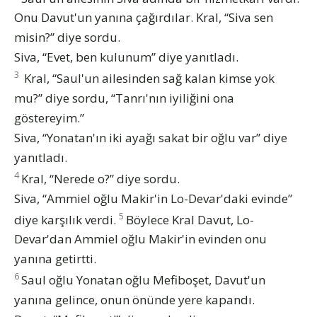
Onu Davut'un yanına çağırdılar. Kral, “Siva sen
misin?” diye sordu.
Siva, “Evet, ben kulunum” diye yanıtladı.
3
Kral, “Saul'un ailesinden sağ kalan kimse yok
mu?” diye sordu, “Tanrı'nın iyiliğini ona
göstereyim.”
Siva, “Yonatan'ın iki ayağı sakat bir oğlu var” diye
yanıtladı.
4
Kral, “Nerede o?” diye sordu.
Siva, “Ammiel oğlu Makir'in Lo-Devar'daki evinde”
5
diye karşılık verdi.
Böylece Kral Davut, Lo-
Devar'dan Ammiel oğlu Makir'in evinden onu
yanına getirtti.
6
Saul oğlu Yonatan oğlu Mefiboşet, Davut'un
yanına gelince, onun önünde yere kapandı.