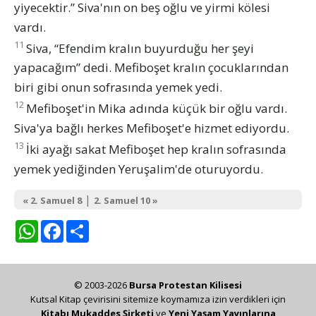
yiyecektir.” Siva'nın on beş oğlu ve yirmi kölesi
vardı.
11
Siva, “Efendim kralın buyurduğu her şeyi
yapacağım” dedi. Mefiboşet kralın çocuklarından
biri gibi onun sofrasında yemek yedi.
12
Mefiboşet'in Mika adında küçük bir oğlu vardı.
Siva'ya bağlı herkes Mefiboşet'e hizmet ediyordu.
13
İki ayağı sakat Mefiboşet hep kralın sofrasında
yemek yediğinden Yeruşalim'de oturuyordu.
|
« 2. Samuel 8
2. Samuel 10 »
WhatsApp
Facebook
Share
© 2003-2026
Bursa Protestan Kilisesi
Kutsal Kitap çevirisini sitemize koymamıza izin verdikleri için
Kitabı Mukaddes Şirketi
ve
Yeni Yaşam Yayınlarına