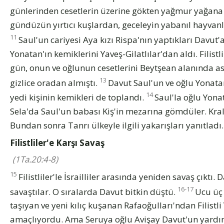
günlerinden cesetlerin üzerine gökten yağmur yağana d
gündüzün yırtıcı kuşlardan, geceleyin yabanıl hayvan
11
Saul'un cariyesi Aya kızı Rispa'nın yaptıkları Davut'a
Yonatan'ın kemiklerini Yaveş-Gilatlılar'dan aldı. Filist
gün, onun ve oğlunun cesetlerini Beytşean alanında asm
13
gizlice oradan almıştı.
Davut Saul'un ve oğlu Yonatan
14
yedi kişinin kemikleri de toplandı.
Saul'la oğlu Yona
Sela'da Saul'un babası Kiş'in mezarına gömdüler. Kralı
Bundan sonra Tanrı ülkeyle ilgili yakarışları yanıtladı.
Filistliler'e Karşı Savaş
(1Ta.20:4-8)
15
Filistliler'le İsrailliler arasında yeniden savaş çıktı. 
16-17
savaştılar. O sıralarda Davut bitkin düştü.
Ucu üç 
taşıyan ve yeni kılıç kuşanan Rafaoğulları'ndan Filist
amaçlıyordu. Ama Seruya oğlu Avişay Davut'un yardım