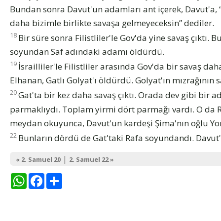
Bundan sonra Davut'un adamları ant içerek, Davut'a, “İ
daha bizimle birlikte savaşa gelmeyeceksin” dediler.
18
Bir süre sonra Filistliler'le Gov'da yine savaş çıktı.
soyundan Saf adındaki adamı öldürdü.
19
İsrailliler'le Filistliler arasında Gov'da bir savaş da
Elhanan, Gatlı Golyat'ı öldürdü. Golyat'ın mızrağının s
20
Gat'ta bir kez daha savaş çıktı. Orada dev gibi bir ad
parmaklıydı. Toplam yirmi dört parmağı vardı. O da
meydan okuyunca, Davut'un kardeşi Şima'nın oğlu Yo
22
Bunların dördü de Gat'taki Rafa soyundandı. Davut'
|
« 2. Samuel 20
2. Samuel 22 »
WhatsApp
Facebook
Share