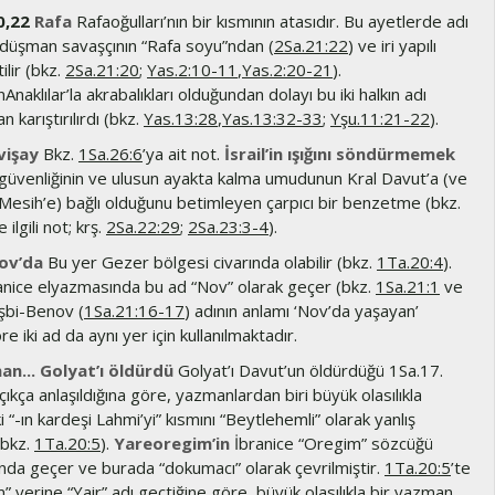
0,22
Rafa
Rafaoğulları’nın bir kısmının atasıdır. Bu ayetlerde adı
düşman savaşçının “Rafa soyu”ndan (
2Sa.21:22
) ve iri yapılı
ilir (bkz.
2Sa.21:20
;
Yas.2:10-11
,
Yas.2:20-21
).
aklılar’la akrabalıkları olduğundan dolayı bu iki halkın adı
karıştırılırdı (bkz.
Yas.13:28
,
Yas.13:32-33
;
Yşu.11:21-22
).
vişay
Bkz.
1Sa.26:6
’ya ait not.
İsrail’in ışığını söndürmemek
n güvenliğinin ve ulusun ayakta kalma umudunun Kral Davut’a (ve
 Mesih’e) bağlı olduğunu betimleyen çarpıcı bir benzetme (bkz.
 ilgili not; krş.
2Sa.22:29
;
2Sa.23:3-4
).
ov’da
Bu yer Gezer bölgesi civarında olabilir (bkz.
1Ta.20:4
).
anice elyazmasında bu ad “Nov” olarak geçer (bkz.
1Sa.21:1
ve
 Yişbi-Benov (
1Sa.21:16-17
) adının anlamı ‘Nov’da yaşayan’
e iki ad da aynı yer için kullanılmaktadır.
an... Golyat’ı öldürdü
Golyat’ı Davut’un öldürdüğü 1Sa.17.
kça anlaşıldığına göre, yazmanlardan biri büyük olasılıkla
i “-ın kardeşi Lahmi’yi” kısmını “Beytlehemli” olarak yanlış
(bkz.
1Ta.20:5
).
Yareoregim’in
İbranice “Oregim” sözcüğü
nda geçer ve burada “dokumacı” olarak çevrilmiştir.
1Ta.20:5
’te
 yerine “Yair” adı geçtiğine göre, büyük olasılıkla bir yazman