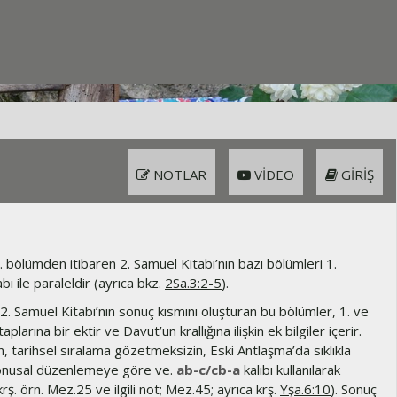
NOTLAR
VIDEO
GIRIŞ
. bölümden itibaren 2. Samuel Kitabı’nın bazı bölümleri 1.
bı ile paraleldir (ayrıca bkz.
2Sa.3:2-5
).
2. Samuel Kitabı’nın sonuç kısmını oluşturan bu bölümler, 1. ve
aplarına bir ektir ve Davut’un krallığına ilişkin ek bilgiler içerir.
, tarihsel sıralama gözetmeksizin, Eski Antlaşma’da sıklıkla
konusal düzenlemeye göre ve.
ab-c/cb-a
kalıbı kullanılarak
krş. örn. Mez.25 ve ilgili not; Mez.45; ayrıca krş.
Yşa.6:10
). Sonuç