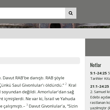
Notlar
5:1-24:25
5
u. Davut RAB'be danıştı. RAB şöyle
Tarihler Kita
2
 Çünkü Saul Givonlular'ı öldürdü.”
Kral
21:1-24:25
ail soyundan değildi. Amorlular'dan sağ
2. Samuel kit
Edebi açıdan
nt içmişlerdi. Ne var ki, İsrail ve Yahuda
rastlanan 
3
e çalışmıştı.–
Davut Givonlular'a, “Sizin
yazılmıştır (