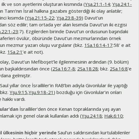
 ilk ve son ayetlerini oluşturan kısmında (
Yşa.21:1-14
;
Yşa.24:1-
n Tanrı’nın İsrail halkına gazabını gösterdiği iki olay anlatılır;
inci kısımda (
Yşa.21:15-22
;
Yşa.23:8-39
) Davut’un
dan söz edilir; tam ortada yer alan kısımda Davut’un iki ezgisi
a.22:1-23
:7). Ezgilerden birinde Davut’un ordusunun başındaki
 zaferleri övülür, öbüründe Davut’un mezmurlarından örnek
nun mezmur yazarı oluşu vurgulanır (bkz.
1Sa.16:14-17
:58’ e ait
bkz.
1Sa.2:1
’e ait not).
olay, Davut’un Mefiboşet’le ilgilenmesinin ardından (9. bölüm)
n başkaldırısından önce (
2Sa.16:7-8
;
2Sa.18:28
; bkz.
2Sa.16:8
’e
dana gelmiştir.
Saul yıllar önce İsrailliler’in RAB’bin adıyla Givonlular ile yaptığı
(bkz.
Yşu.9:15
,
Yşu.9:18-21
) bozduğu için Givonlular’ın onları
 hakkı vardı.
ular’dan
İsrailliler’den önce Kenan topraklarında yaş ayan
ımlamak için genel olarak kullanılan addı (
Yşu.24:18
;
Hak.6:10
;
il ülkesinin hiçbir yerinde
Saul’un saldırısından kurtulabilenler