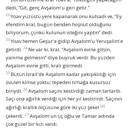
dedi, “Git, genç Avşalom'u geri getir.”
22
Yoav yüzüstü yere kapanarak onu kutsadı ve, “Ey
efendim kral, bugün benden hoşnut olduğunu
biliyorum, çünkü kulunun isteğini yaptın” dedi.
23
Yoav hemen Geşur'a gidip Avşalom'u Yeruşalim'e
24
getirdi.
Ne var ki, kral, “Avşalom evine gitsin,
yanıma gelmesin” diye buyruk verdi. Bu yüzden
Avşalom evine gitti; kralı görmedi.
25
Bütün İsrail'de Avşalom kadar yakışıklılığı için
övülen kimse yoktu; tepeden tırnağa kusursuz
26
biriydi.
Avşalom saçını kestirdiği zaman tartardı.
Saçı ona ağırlık verdiği için her yıl kestirirdi. Saçının
[a]
ağırlığı krallık ölçüsüne göre iki yüz şekel
27
çekerdi.
Avşalom'un üç oğlu ve Tamar adında
çok güzel bir kızı vardı.