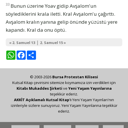
33
Bunun üzerine Yoav gidip Avşalom'un
söylediklerini krala iletti. Kral Avşalom'u çağırttı.
Avşalom kralın yanına gelip önünde yüzüstü yere
kapandı. Kral da onu öptü.
|
« 2. Samuel 13
2. Samuel 15 »
WhatsApp
Facebook
Share
© 2003-2026
Bursa Protestan Kilisesi
Kutsal Kitap çevirisini sitemize koymamıza izin verdikleri için
Kitabı Mukaddes Şirketi
ve
Yeni Yaşam Yayınlarına
teşekkür ederiz.
AKKİT Açıklamalı Kutsal Kitap'ı
Yeni Yaşam Yayınları'nın
izinleriyle sizlere sunuyoruz. Yeni Yaşam Yayınlarına teşekkür
ederiz.