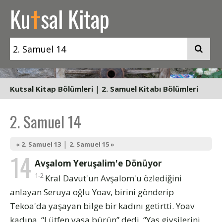
t
Ku
sal Kitap
Kutsal Kitap Bölümleri
|
2. Samuel Kitabı Bölümleri
2. Samuel 14
|
« 2. Samuel 13
2. Samuel 15 »
14
Avşalom Yeruşalim'e Dönüyor
1-2
Kral Davut'un Avşalom'u özlediğini
anlayan Seruya oğlu Yoav, birini gönderip
Tekoa'da yaşayan bilge bir kadını getirtti. Yoav
kadına, “Lütfen yasa bürün” dedi, “Yas giysilerini