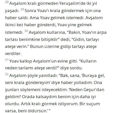
28
Avşalom kralı görmeden Yeruşalim'de iki yıl
29
yaşadı.
Sonra Yoav'ı krala göndermek için ona
haber saldı. Ama Yoav gelmek istemedi. Avşalom
ikinci kez haber gönderdi, Yoav yine gelmek
30
istemedi.
Avşalom kullarına, “Bakın, Yoav'ın arpa
tarlası benimkine bitişiktir” dedi, “Gidin, tarlayı
ateşe verin.” Bunun üzerine gidip tarlayı ateşe
verdiler.
31
Yoav kalkıp Avşalom'un evine gitti. “Kulların
neden tarlamı ateşe verdi?” diye sordu.
32
Avşalom şöyle yanıtladı: “Bak, sana, ‘Buraya gel,
seni krala göndereyim’ diye haber yolladım. Ona
şunları söylemeni isteyecektim: ‘Neden Geşur'dan
geldim? Orada kalsaydım benim için daha iyi
olurdu. Artık kralı görmek istiyorum. Bir suçum
varsa, beni öldürsün.’ ”