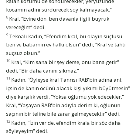
kalan közümü de söndürecekler; yeryüzünde
kocamın adını sürdürecek soy kalmayacak.”
8
Kral, “Evine dön, ben davanla ilgili buyruk
vereceğim” dedi.
9
Tekoalı kadın, “Efendim kral, bu olayın suçlusu
ben ve babamın ev halkı olsun” dedi, “Kral ve tahtı
suçsuz olsun.”
10
Kral, “Kim sana bir şey derse, onu bana getir”
dedi, “Bir daha canını sıkmaz.”
11
Kadın, “Öyleyse kral Tanrısı RAB'bin adına ant
içsin de kanın öcünü alacak kişi yıkımı büyütmesin”
diye karşılık verdi, “Yoksa oğlumu yok edecekler.”
Kral, “Yaşayan RAB'bin adıyla derim ki, oğlunun
saçının bir teline bile zarar gelmeyecektir” dedi.
12
Kadın, “İzin ver de, efendim krala bir söz daha
söyleyeyim” dedi.