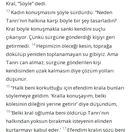
Kral, “Söyle” dedi.
13
Kadın konuşmasını şöyle sürdürdü: “Neden
Tanrı'nın halkına karşı böyle bir şey tasarladın?
Kral böyle konuşmakla sanki kendini suçlu
çıkarıyor. Çünkü sürgüne gönderdiği kişiyi geri
14
getirmedi.
Hepimizin öleceği kesin, toprağa
dökülüp yeniden toplanamayan su gibiyiz. Ama
Tanrı can almaz; sürgüne gönderilen kişi
kendisinden uzak kalmasın diye çözüm yolları
düşünür.
15
“Halk beni korkuttuğu için efendim krala bunları
söylemeye geldim. ‘Kralla konuşayım, belki
kölesinin dileğini yerine getirir’ diye düşündüm,
16
‘Belki kral oğlumla beni öldürüp Tanrı'nın
halkından yoksun bırakmak isteyenin elinden
17
kurtarmayı kabul eder.’
Efendim kralın sözü beni