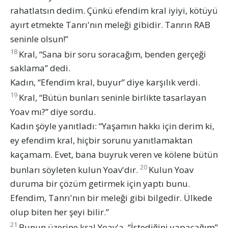
rahatlatsın dedim. Çünkü efendim kral iyiyi, kötüyü
ayırt etmekte Tanrı'nın meleği gibidir. Tanrın RAB
seninle olsun!”
18
Kral, “Sana bir soru soracağım, benden gerçeği
saklama” dedi.
Kadın, “Efendim kral, buyur” diye karşılık verdi.
19
Kral, “Bütün bunları seninle birlikte tasarlayan
Yoav mı?” diye sordu.
Kadın şöyle yanıtladı: “Yaşamın hakkı için derim ki,
ey efendim kral, hiçbir sorunu yanıtlamaktan
kaçamam. Evet, bana buyruk veren ve kölene bütün
20
bunları söyleten kulun Yoav'dır.
Kulun Yoav
duruma bir çözüm getirmek için yaptı bunu.
Efendim, Tanrı'nın bir meleği gibi bilgedir. Ülkede
olup biten her şeyi bilir.”
21
Bunun üzerine kral Yoav'a, “İstediğini yapacağım”