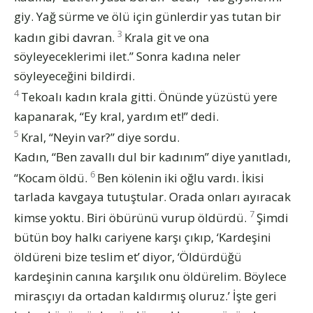
giy. Yağ sürme ve ölü için günlerdir yas tutan bir
3
kadın gibi davran.
Krala git ve ona
söyleyeceklerimi ilet.” Sonra kadına neler
söyleyeceğini bildirdi.
4
Tekoalı kadın krala gitti. Önünde yüzüstü yere
kapanarak, “Ey kral, yardım et!” dedi.
5
Kral, “Neyin var?” diye sordu.
Kadın, “Ben zavallı dul bir kadınım” diye yanıtladı,
6
“Kocam öldü.
Ben kölenin iki oğlu vardı. İkisi
tarlada kavgaya tutuştular. Orada onları ayıracak
7
kimse yoktu. Biri öbürünü vurup öldürdü.
Şimdi
bütün boy halkı cariyene karşı çıkıp, ‘Kardeşini
öldüreni bize teslim et’ diyor, ‘Öldürdüğü
kardeşinin canına karşılık onu öldürelim. Böylece
mirasçıyı da ortadan kaldırmış oluruz.’ İşte geri