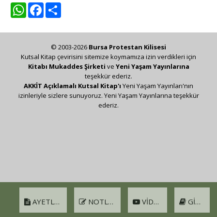
WhatsApp
Facebook
Share
© 2003-2026
Bursa Protestan Kilisesi
Kutsal Kitap çevirisini sitemize koymamıza izin verdikleri için
Kitabı Mukaddes Şirketi
ve
Yeni Yaşam Yayınlarına
teşekkür ederiz.
AKKİT Açıklamalı Kutsal Kitap'ı
Yeni Yaşam Yayınları'nın
izinleriyle sizlere sunuyoruz. Yeni Yaşam Yayınlarına teşekkür
ederiz.
AYETLER
NOTLAR
VIDEO
GIRIŞ