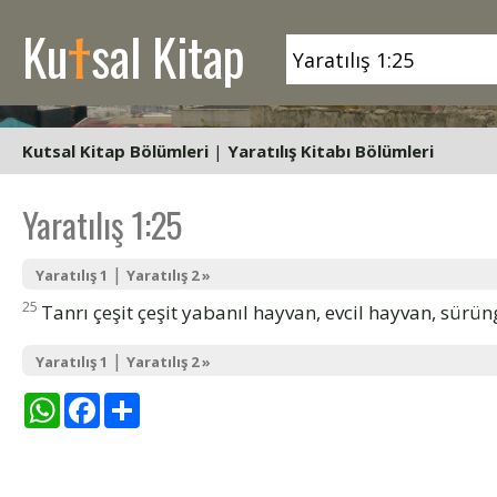
t
Ku
sal Kitap
Kutsal Kitap Bölümleri
|
Yaratılış Kitabı Bölümleri
Yaratılış 1:25
|
Yaratılış 1
Yaratılış 2 »
25
Tanrı çeşit çeşit yabanıl hayvan, evcil hayvan, sürü
|
Yaratılış 1
Yaratılış 2 »
WhatsApp
Facebook
Share