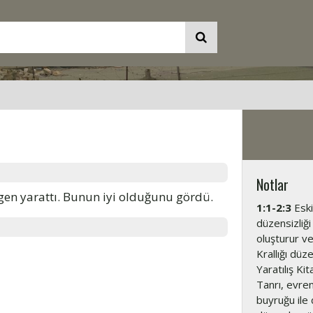
Notlar
ngen yarattı. Bunun iyi olduğunu gördü.
1:1-2:3
Eski
düzensizliği
oluşturur ve
Krallığı düz
Yaratılış Ki
Tanrı, evre
buyruğu ile