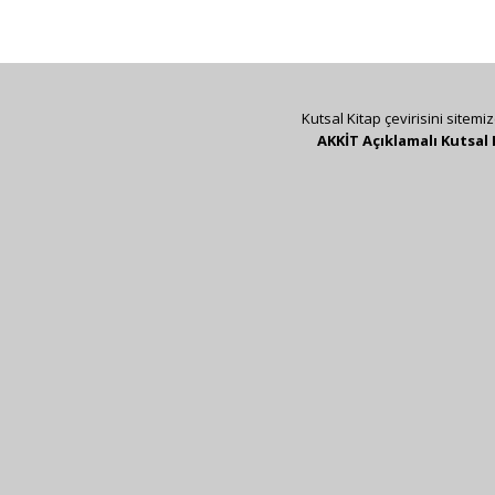
Kutsal Kitap çevirisini sitemi
AKKİT Açıklamalı Kutsal 