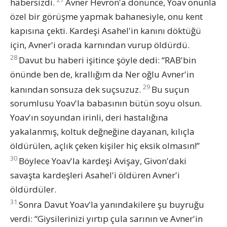
habersizdi.
Avner Hevron'a dönünce, Yoav onunla
özel bir görüşme yapmak bahanesiyle, onu kent
kapısına çekti. Kardeşi Asahel'in kanını döktüğü
için, Avner'i orada karnından vurup öldürdü.
28
Davut bu haberi işitince şöyle dedi: “RAB'bin
önünde ben de, krallığım da Ner oğlu Avner'in
29
kanından sonsuza dek suçsuzuz.
Bu suçun
sorumlusu Yoav'la babasının bütün soyu olsun.
Yoav'ın soyundan irinli, deri hastalığına
yakalanmış, koltuk değneğine dayanan, kılıçla
öldürülen, açlık çeken kişiler hiç eksik olmasın!”
30
Böylece Yoav'la kardeşi Avişay, Givon'daki
savaşta kardeşleri Asahel'i öldüren Avner'i
öldürdüler.
31
Sonra Davut Yoav'la yanındakilere şu buyruğu
verdi: “Giysilerinizi yırtıp çula sarının ve Avner'in