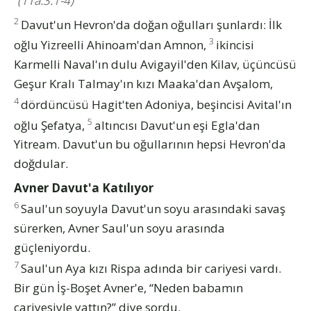
(1Ta.3:1-4)
2
Davut'un Hevron'da doğan oğulları şunlardı: İlk
3
oğlu Yizreelli Ahinoam'dan Amnon,
ikincisi
Karmelli Naval'ın dulu Avigayil'den Kilav, üçüncüsü
Geşur Kralı Talmay'ın kızı Maaka'dan Avşalom,
4
dördüncüsü Hagit'ten Adoniya, beşincisi Avital'ın
5
oğlu Şefatya,
altıncısı Davut'un eşi Egla'dan
Yitream. Davut'un bu oğullarının hepsi Hevron'da
doğdular.
Avner Davut'a Katılıyor
6
Saul'un soyuyla Davut'un soyu arasındaki savaş
sürerken, Avner Saul'un soyu arasında
güçleniyordu.
7
Saul'un Aya kızı Rispa adında bir cariyesi vardı.
Bir gün İş-Boşet Avner'e, “Neden babamın
cariyesiyle yattın?” diye sordu.