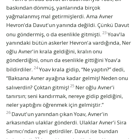
baskından dönmüş, yanlarında birçok
yağmalanmış mal getirmişlerdi. Ama Avner
Hevron'da Davut'un yanında değildi. Çünkü Davut
23
onu göndermiş, o da esenlikle gitmişti.
Yoav'la
yanındaki bütün askerler Hevron'a vardığında, Ner
oğlu Avner'in krala geldiğini, kralın onu
gönderdiğini, onun da esenlikle gittiğini Yoav'a
24
bildirdiler.
Yoav krala gidip, “Ne yaptın?” dedi,
“Baksana Avner ayağına kadar gelmiş! Neden onu
25
salıverdin? Çoktan gitmiş!
Ner oğlu Avner'i
tanırsın; seni kandırmak, nereye gidip geldiğini,
neler yaptığını öğrenmek için gelmiştir.”
26
Davut'un yanından çıkan Yoav, Avner'in
arkasından ulaklar gönderdi. Ulaklar Avner'i Sira
Sarnıcı'ndan geri getirdiler. Davut ise bundan
27