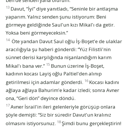
ben de senden yana olurum.”
13
Davut, “İyi” diye yanıtladı, “Seninle bir antlaşma
yaparım. Yalnız senden şunu istiyorum: Beni
görmeye geldiğinde Saul'un kızı Mikal'ı da getir.
Yoksa beni görmeyeceksin.”
14
Öte yandan Davut Saul oğlu İş-Boşet'e de ulaklar
aracılığıyla şu haberi gönderdi: “Yüz Filistli'nin
sünnet derisi karşılığında nişanlandığım karım
15
Mikal'ı bana ver.”
Bunun üzerine İş-Boşet,
kadının kocası Layiş oğlu Paltiel'den alınıp
16
getirilmesi için adamlar gönderdi.
Kocası kadını
ağlaya ağlaya Bahurim'e kadar izledi; sonra Avner
ona, “Geri dön” deyince döndü.
17
Avner İsrail'in ileri gelenleriyle görüşüp onlara
şöyle demişti: “Siz bir süredir Davut'un kralınız
18
olmasını istiyorsunuz.
Şimdi bunu gerçekleştirin!