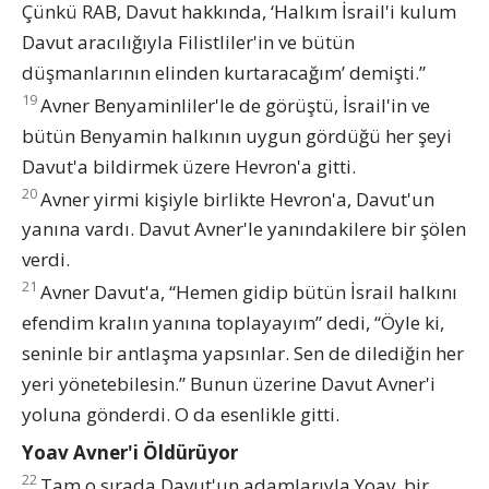
Çünkü RAB, Davut hakkında, ‘Halkım İsrail'i kulum
Davut aracılığıyla Filistliler'in ve bütün
düşmanlarının elinden kurtaracağım’ demişti.”
19
Avner Benyaminliler'le de görüştü, İsrail'in ve
bütün Benyamin halkının uygun gördüğü her şeyi
Davut'a bildirmek üzere Hevron'a gitti.
20
Avner yirmi kişiyle birlikte Hevron'a, Davut'un
yanına vardı. Davut Avner'le yanındakilere bir şölen
verdi.
21
Avner Davut'a, “Hemen gidip bütün İsrail halkını
efendim kralın yanına toplayayım” dedi, “Öyle ki,
seninle bir antlaşma yapsınlar. Sen de dilediğin her
yeri yönetebilesin.” Bunun üzerine Davut Avner'i
yoluna gönderdi. O da esenlikle gitti.
Yoav Avner'i Öldürüyor
22
Tam o sırada Davut'un adamlarıyla Yoav, bir