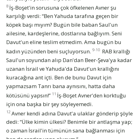
8
İş-Boşet'in sorusuna çok öfkelenen Avner şu
karşılığı verdi: “Ben Yahuda tarafına geçen bir
köpek başı mıyım? Bugün bile baban Saul'un
ailesine, kardeşlerine, dostlarına bağlıyım. Seni
Davut'un eline teslim etmedim. Ama bugün bu
9-10
kadın yüzünden beni suçluyorsun.
RAB krallığı
Saul'un soyundan alıp Dan'dan Beer-Şeva'ya kadar
uzanan İsrail ve Yahuda'da Davut'un krallığını
kuracağına ant içti. Ben de bunu Davut için
yapmazsam Tanrı bana aynısını, hatta daha
11
kötüsünü yapsın!”
İş-Boşet Avner'den korktuğu
için ona başka bir şey söyleyemedi.
12
Avner kendi adına Davut'a ulaklar gönderip şöyle
dedi: “Ülke kimin ülkesi? Benimle bir antlaşma yap;
o zaman İsrail'in tümünün sana bağlanması için