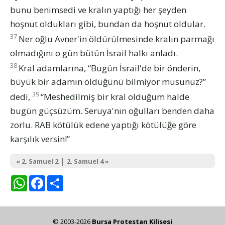
bunu benimsedi ve kralın yaptığı her şeyden
hoşnut oldukları gibi, bundan da hoşnut oldular.
37
Ner oğlu Avner'in öldürülmesinde kralın parmağı
olmadığını o gün bütün İsrail halkı anladı.
38
Kral adamlarına, “Bugün İsrail'de bir önderin,
büyük bir adamın öldüğünü bilmiyor musunuz?”
39
dedi,
“Meshedilmiş bir kral olduğum halde
bugün güçsüzüm. Seruya'nın oğulları benden daha
zorlu. RAB kötülük edene yaptığı kötülüğe göre
karşılık versin!”
|
« 2. Samuel 2
2. Samuel 4 »
WhatsApp
Facebook
Share
© 2003-2026
Bursa Protestan Kilisesi