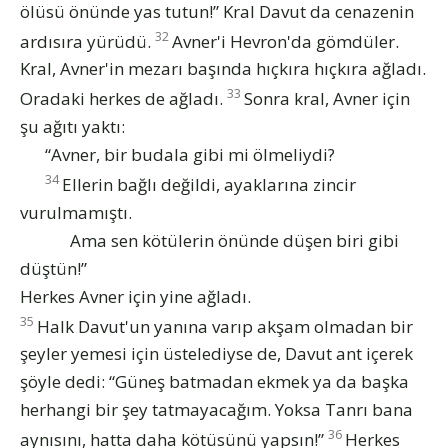
ölüsü önünde yas tutun!” Kral Davut da cenazenin
32
ardısıra yürüdü.
Avner'i Hevron'da gömdüler.
Kral, Avner'in mezarı başında hıçkıra hıçkıra ağladı.
33
Oradaki herkes de ağladı.
Sonra kral, Avner için
şu ağıtı yaktı:
“Avner, bir budala gibi mi ölmeliydi?
34
Ellerin bağlı değildi, ayaklarına zincir
vurulmamıştı.
Ama sen kötülerin önünde düşen biri gibi
düştün!”
Herkes Avner için yine ağladı.
35
Halk Davut'un yanına varıp akşam olmadan bir
şeyler yemesi için üstelediyse de, Davut ant içerek
şöyle dedi: “Güneş batmadan ekmek ya da başka
herhangi bir şey tatmayacağım. Yoksa Tanrı bana
36
aynısını, hatta daha kötüsünü yapsın!”
Herkes