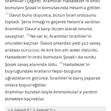
Aramlılar'ı çağırttı. Aramlılar Hadadezer'in ordu
komutanı Şovak'ın komutasında Helam'a gittiler.
17
Davut bunu duyunca, bütün İsrail ordusunu
topladı. Şeria Irmağı'nı geçerek Helam'a vardılar.
Aramlılar Davut'a karşı düzen alarak onunla
18
savaştılar.
Ne var ki, Aramlılar İsrailliler'in
önünden kaçtılar. Davut onlardan yedi yüz savaş
arabası sürücüsü ile kırk bin atlı asker öldürdü.
Hadadezer'in ordu komutanı Şovak'ı da vurdu.
19
Şovak savaş alanında öldü.
Hadadezer'in
buyruğundaki kralların hepsi bozguna
uğradıklarını görünce, İsrailliler'le barış yaparak
onlara boyun eğdiler.
Aramlılar bundan böyle Ammonlular'a yardım
etmekten kaçındılar.
|
« 2. Samuel 9
2. Samuel 11 »