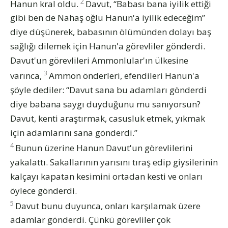
2
Hanun kral oldu.
Davut, “Babası bana iyilik ettiği
gibi ben de Nahaş oğlu Hanun'a iyilik edeceğim”
diye düşünerek, babasının ölümünden dolayı baş
sağlığı dilemek için Hanun'a görevliler gönderdi.
Davut'un görevlileri Ammonlular'ın ülkesine
3
varınca,
Ammon önderleri, efendileri Hanun'a
şöyle dediler: “Davut sana bu adamları gönderdi
diye babana saygı duyduğunu mu sanıyorsun?
Davut, kenti araştırmak, casusluk etmek, yıkmak
için adamlarını sana gönderdi.”
4
Bunun üzerine Hanun Davut'un görevlilerini
yakalattı. Sakallarının yarısını tıraş edip giysilerinin
kalçayı kapatan kesimini ortadan kesti ve onları
öylece gönderdi.
5
Davut bunu duyunca, onları karşılamak üzere
adamlar gönderdi. Çünkü görevliler çok