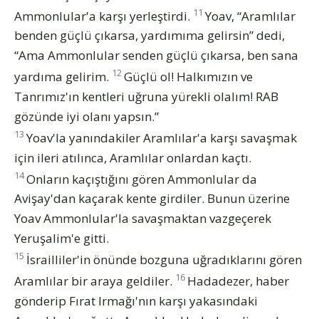
11
Ammonlular'a karşı yerleştirdi.
Yoav, “Aramlılar
benden güçlü çıkarsa, yardımıma gelirsin” dedi,
“Ama Ammonlular senden güçlü çıkarsa, ben sana
12
yardıma gelirim.
Güçlü ol! Halkımızın ve
Tanrımız'ın kentleri uğruna yürekli olalım! RAB
gözünde iyi olanı yapsın.”
13
Yoav'la yanındakiler Aramlılar'a karşı savaşmak
için ileri atılınca, Aramlılar onlardan kaçtı.
14
Onların kaçıştığını gören Ammonlular da
Avişay'dan kaçarak kente girdiler. Bunun üzerine
Yoav Ammonlular'la savaşmaktan vazgeçerek
Yeruşalim'e gitti.
15
İsrailliler'in önünde bozguna uğradıklarını gören
16
Aramlılar bir araya geldiler.
Hadadezer, haber
gönderip Fırat Irmağı'nın karşı yakasındaki