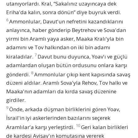
utanıyorlardı. Kral, “Sakalınız uzayıncaya dek
Eriha'da kalın, sonra dönün” diye buyruk verdi.
6
Ammonlular, Davut'un nefretini kazandıklarını
anlayınca, haber gönderip Beytrehov ve Sova'dan
yirmi bin Aramlı yaya asker, Maaka Kralı'yla bin
adamını ve Tov halkından on iki bin adamı
7
kiraladılar.
Davut bunu duyunca, Yoav'ı ve güçlü
adamlardan oluşan bütün ordusunu onlara karşı
8
gönderdi.
Ammonlular çıkıp kent kapısında savaş
düzeni aldılar. Aramlı Sova'yla Rehov, Tov halkı ve
Maaka'nın adamları da kırda savaş düzenine
girdiler.
9
Önde, arkada düşman birliklerini gören Yoav,
İsrail'in iyi askerlerinden bazılarını seçerek
10
Aramlılar'a karşı yerleştirdi.
Geri kalan birlikleri
de kardeşi Avişay'ın komutasına vererek