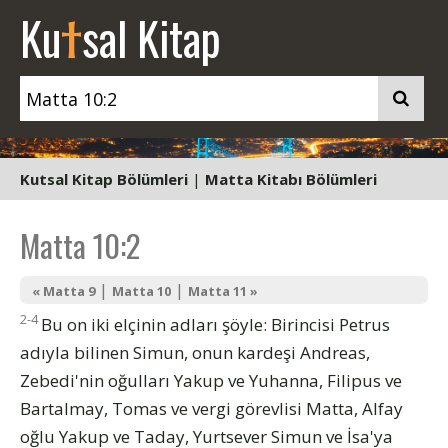
t
Ku
sal Kitap
Kutsal Kitap Bölümleri
|
Matta Kitabı Bölümleri
Matta 10:2
|
|
« Matta 9
Matta 10
Matta 11 »
2-4
Bu on iki elçinin adları şöyle: Birincisi Petrus
adıyla bilinen Simun, onun kardeşi Andreas,
Zebedi'nin oğulları Yakup ve Yuhanna, Filipus ve
Bartalmay, Tomas ve vergi görevlisi Matta, Alfay
oğlu Yakup ve Taday, Yurtsever Simun ve İsa'ya