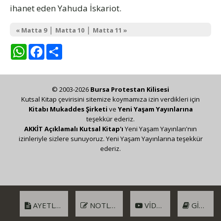
ihanet eden Yahuda İskariot.
|
|
« Matta 9
Matta 10
Matta 11 »
WhatsApp
Facebook
Share
© 2003-2026
Bursa Protestan Kilisesi
Kutsal Kitap çevirisini sitemize koymamıza izin verdikleri için
Kitabı Mukaddes Şirketi
ve
Yeni Yaşam Yayınlarına
teşekkür ederiz.
AKKİT Açıklamalı Kutsal Kitap'ı
Yeni Yaşam Yayınları'nın
izinleriyle sizlere sunuyoruz. Yeni Yaşam Yayınlarına teşekkür
ederiz.
AYETLER
NOTLAR
VIDEO
GIRIŞ