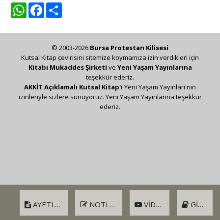
WhatsApp
Facebook
Share
© 2003-2026
Bursa Protestan Kilisesi
Kutsal Kitap çevirisini sitemize koymamıza izin verdikleri için
Kitabı Mukaddes Şirketi
ve
Yeni Yaşam Yayınlarına
teşekkür ederiz.
AKKİT Açıklamalı Kutsal Kitap'ı
Yeni Yaşam Yayınları'nın
izinleriyle sizlere sunuyoruz. Yeni Yaşam Yayınlarına teşekkür
ederiz.
AYETLER
NOTLAR
VIDEO
GIRIŞ