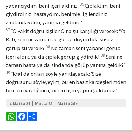
36
yabancıydım, beni içeri aldınız.
Çıplaktım, beni
giydirdiniz; hastaydım, benimle ilgilendiniz;
zindandaydım, yanıma geldiniz.’
37
“O vakit doğru kişiler O'na şu karşılığı verecek: ‘Ya
Rab, seni ne zaman aç görüp doyurduk, susuz
38
görüp su verdik?
Ne zaman seni yabancı görüp
39
içeri aldık, ya da çıplak görüp giydirdik?
Seni ne
zaman hasta ya da zindanda görüp yanına geldik?’
40
“Kral da onları şöyle yanıtlayacak: ‘Size
doğrusunu söyleyeyim, bu en basit kardeşlerimden
biri için yaptığınızı, benim için yapmış oldunuz.’
|
|
« Matta 24
Matta 25
Matta 26 »
WhatsApp
Facebook
Share