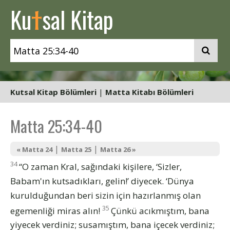
t
Ku
sal Kitap
Kutsal Kitap Bölümleri
|
Matta Kitabı Bölümleri
Matta 25:34-40
|
|
« Matta 24
Matta 25
Matta 26 »
34
“O zaman Kral, sağındaki kişilere, ‘Sizler,
Babam'ın kutsadıkları, gelin!’ diyecek. ‘Dünya
kurulduğundan beri sizin için hazırlanmış olan
35
egemenliği miras alın!
Çünkü acıkmıştım, bana
yiyecek verdiniz; susamıştım, bana içecek verdiniz;