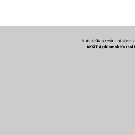
Kutsal Kitap çevirisini sitemi
AKKİT Açıklamalı Kutsal 