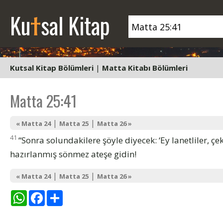
t
Ku
sal Kitap
Kutsal Kitap Bölümleri
|
Matta Kitabı Bölümleri
Matta 25:41
|
|
« Matta 24
Matta 25
Matta 26 »
41
“Sonra solundakilere şöyle diyecek: ‘Ey lanetliler, çe
hazırlanmış sönmez ateşe gidin!
|
|
« Matta 24
Matta 25
Matta 26 »
WhatsApp
Facebook
Share