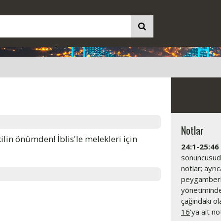
Notlar
kilin önümden! İblis'le melekleri için
24:1-25:46
sonuncusud
notlar; ayrı
peygamberlik
yönetiminde
çağındaki ola
16
’ya ait no