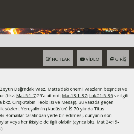
NOTLAR
VIDEO
GIRIŞ
Zeytin Dağı’ndaki vaaz, Matta’daki önemli vaazların beşincisi ve
ur (bkz.
Mat.5:1-7
:29’a ait not;
Mar.13:1-37
;
Luk.21:5-36
ve ilgili
ca bkz. GirişKitabın Teolojisi ve Mesajı). Bu vaazda geçen
 sözleri, Yeruşalim’in (Kudüs’ün) İS 70 yılında Titus
ki Romalılar tarafından yerle bir edilmesi, dünyanın son
ylar veya her ikisiyle de ilgili olabilir (ayrıca bkz.
Mat.24:15-
t).