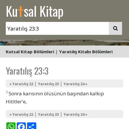
t
Ku
sal Kitap
Kutsal Kitap Bölümleri
|
Yaratılış Kitabı Bölümleri
Yaratılış 23:3
|
|
« Yaratılış 22
Yaratılış 23
Yaratılış 24 »
3
Sonra karısının ölüsünün başından kalkıp
Hititler'e,
|
|
« Yaratılış 22
Yaratılış 23
Yaratılış 24 »
WhatsApp
Facebook
Share