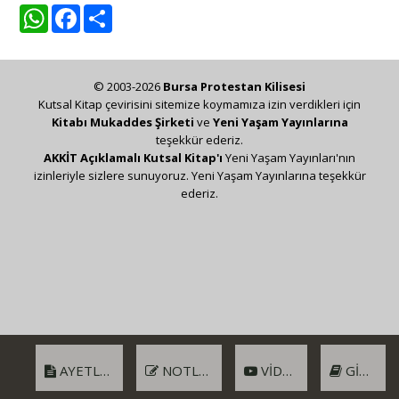
WhatsApp
Facebook
Share
© 2003-2026
Bursa Protestan Kilisesi
Kutsal Kitap çevirisini sitemize koymamıza izin verdikleri için
Kitabı Mukaddes Şirketi
ve
Yeni Yaşam Yayınlarına
teşekkür ederiz.
AKKİT Açıklamalı Kutsal Kitap'ı
Yeni Yaşam Yayınları'nın
izinleriyle sizlere sunuyoruz. Yeni Yaşam Yayınlarına teşekkür
ederiz.
AYETLER
NOTLAR
VIDEO
GIRIŞ