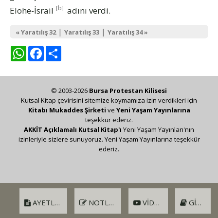
[b]
Elohe-İsrail
adını verdi.
|
|
« Yaratılış 32
Yaratılış 33
Yaratılış 34 »
WhatsApp
Facebook
Share
© 2003-2026
Bursa Protestan Kilisesi
Kutsal Kitap çevirisini sitemize koymamıza izin verdikleri için
Kitabı Mukaddes Şirketi
ve
Yeni Yaşam Yayınlarına
teşekkür ederiz.
AKKİT Açıklamalı Kutsal Kitap'ı
Yeni Yaşam Yayınları'nın
izinleriyle sizlere sunuyoruz. Yeni Yaşam Yayınlarına teşekkür
ederiz.
AYETLER
NOTLAR
VIDEO
GIRIŞ