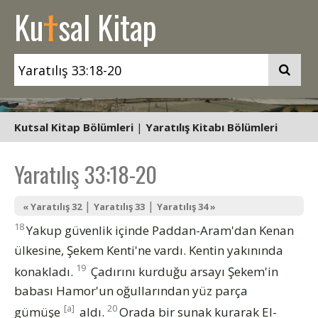
t
Ku
sal Kitap
Kutsal Kitap Bölümleri
|
Yaratılış Kitabı Bölümleri
Yaratılış 33:18-20
|
|
« Yaratılış 32
Yaratılış 33
Yaratılış 34 »
18
Yakup güvenlik içinde Paddan-Aram'dan Kenan
ülkesine, Şekem Kenti'ne vardı. Kentin yakınında
19
konakladı.
Çadırını kurduğu arsayı Şekem'in
babası Hamor'un oğullarından yüz parça
[a]
20
gümüşe
aldı.
Orada bir sunak kurarak El-