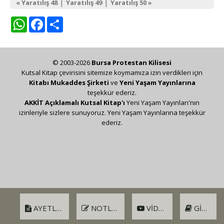
|
|
« Yaratılış 48
Yaratılış 49
Yaratılış 50 »
WhatsApp
Facebook
Share
© 2003-2026
Bursa Protestan Kilisesi
Kutsal Kitap çevirisini sitemize koymamıza izin verdikleri için
Kitabı Mukaddes Şirketi
ve
Yeni Yaşam Yayınlarına
teşekkür ederiz.
AKKİT Açıklamalı Kutsal Kitap'ı
Yeni Yaşam Yayınları'nın
izinleriyle sizlere sunuyoruz. Yeni Yaşam Yayınlarına teşekkür
ederiz.
AYETLER
NOTLAR
VIDEO
GIRIŞ