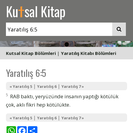
t
Ku
sal Kitap
Kutsal Kitap Bölümleri
|
Yaratılış Kitabı Bölümleri
Yaratılış 6:5
|
|
« Yaratılış 5
Yaratılış 6
Yaratılış 7 »
5
RAB baktı, yeryüzünde insanın yaptığı kötülük
çok, aklı fikri hep kötülükte.
|
|
« Yaratılış 5
Yaratılış 6
Yaratılış 7 »
WhatsApp
Facebook
Share