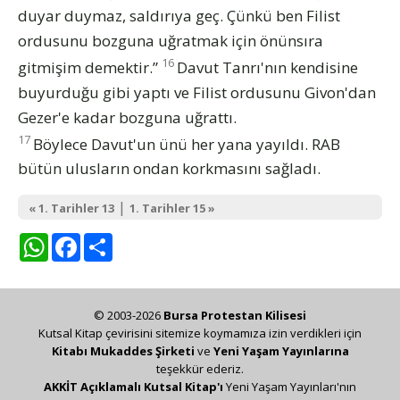
duyar duymaz, saldırıya geç. Çünkü ben Filist
ordusunu bozguna uğratmak için önünsıra
16
gitmişim demektir.”
Davut Tanrı'nın kendisine
buyurduğu gibi yaptı ve Filist ordusunu Givon'dan
Gezer'e kadar bozguna uğrattı.
17
Böylece Davut'un ünü her yana yayıldı. RAB
bütün ulusların ondan korkmasını sağladı.
|
« 1. Tarihler 13
1. Tarihler 15 »
WhatsApp
Facebook
Share
© 2003-2026
Bursa Protestan Kilisesi
Kutsal Kitap çevirisini sitemize koymamıza izin verdikleri için
Kitabı Mukaddes Şirketi
ve
Yeni Yaşam Yayınlarına
teşekkür ederiz.
AKKİT Açıklamalı Kutsal Kitap'ı
Yeni Yaşam Yayınları'nın