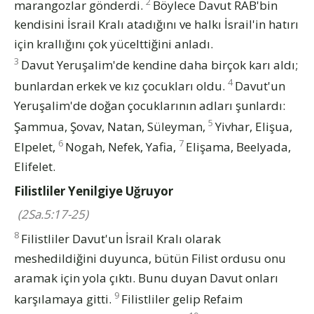
2
marangozlar gönderdi.
Böylece Davut RAB'bin
kendisini İsrail Kralı atadığını ve halkı İsrail'in hatırı
için krallığını çok yücelttiğini anladı.
3
Davut Yeruşalim'de kendine daha birçok karı aldı;
4
bunlardan erkek ve kız çocukları oldu.
Davut'un
Yeruşalim'de doğan çocuklarının adları şunlardı:
5
Şammua, Şovav, Natan, Süleyman,
Yivhar, Elişua,
6
7
Elpelet,
Nogah, Nefek, Yafia,
Elişama, Beelyada,
Elifelet.
Filistliler Yenilgiye Uğruyor
(2Sa.5:17-25)
8
Filistliler Davut'un İsrail Kralı olarak
meshedildiğini duyunca, bütün Filist ordusu onu
aramak için yola çıktı. Bunu duyan Davut onları
9
karşılamaya gitti.
Filistliler gelip Refaim