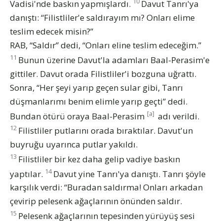
10
Vadisi'nde baskın yapmışlardı.
Davut Tanrı'ya
danıştı: “Filistliler'e saldırayım mı? Onları elime
teslim edecek misin?”
RAB, “Saldır” dedi, “Onları eline teslim edeceğim.”
11
Bunun üzerine Davut'la adamları Baal-Perasim'e
gittiler. Davut orada Filistliler'i bozguna uğrattı.
Sonra, “Her şeyi yarıp geçen sular gibi, Tanrı
düşmanlarımı benim elimle yarıp geçti” dedi.
[a]
Bundan ötürü oraya Baal-Perasim
adı verildi.
12
Filistliler putlarını orada bıraktılar. Davut'un
buyruğu uyarınca putlar yakıldı.
13
Filistliler bir kez daha gelip vadiye baskın
14
yaptılar.
Davut yine Tanrı'ya danıştı. Tanrı şöyle
karşılık verdi: “Buradan saldırma! Onları arkadan
çevirip pelesenk ağaçlarının önünden saldır.
15
Pelesenk ağaçlarının tepesinden yürüyüş sesi