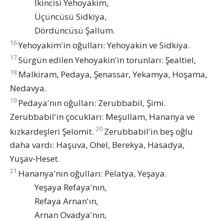
İkincisi Yehoyakim,
Üçüncüsü Sidkiya,
Dördüncüsü Şallum.
16
Yehoyakim'in oğulları: Yehoyakin ve Sidkiya.
17
Sürgün edilen Yehoyakin'in torunları: Şealtiel,
18
Malkiram, Pedaya, Şenassar, Yekamya, Hoşama,
Nedavya.
19
Pedaya'nın oğulları: Zerubbabil, Şimi.
Zerubbabil'in çocukları: Meşullam, Hananya ve
20
kızkardeşleri Şelomit.
Zerubbabil'in beş oğlu
daha vardı: Haşuva, Ohel, Berekya, Hasadya,
Yuşav-Heset.
21
Hananya'nın oğulları: Pelatya, Yeşaya.
Yeşaya Refaya'nın,
Refaya Arnan'ın,
Arnan Ovadya'nın,