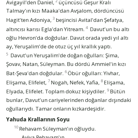
2
Avigayil'den Daniel,
üçüncüsü Geşur Kralı
Talmay'ın kızı Maaka'dan Avşalom, dördüncüsü
3
Hagit'ten Adoniya,
beşincisi Avital'dan Şefatya,
4
altıncısı karısı Egla'dan Yitream.
Davut'un bu altı
oğlu Hevron'da doğdular. Davut orada yedi yıl altı
ay, Yeruşalim'de de otuz üç yıl krallık yaptı.
5
Davut'un Yeruşalim'de doğan oğulları: Şima,
Şovav, Natan, Süleyman. Bu dördü Ammiel'in kızı
6
Bat-Şeva'dan doğdular.
Öbür oğulları: Yivhar,
7
8
Elişama, Elifelet,
Nogah, Nefek, Yafia,
Elişama,
9
Elyada, Elifelet. Toplam dokuz kişiydiler.
Bütün
bunlar, Davut'un cariyelerinden doğanlar dışındaki
oğullarıydı. Tamar onların kızkardeşidir.
Yahuda Krallarının Soyu
10
Rehavam Süleyman'ın oğluydu.
Aviya Rehavam'ın,