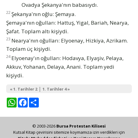
Ovadya Şekanya'nın babasıydı.
22
Şekanya'nın oğlu: Şemaya.
Şemaya'nın oğulları: Hattuş, Yigal, Bariah, Nearya,
Şafat. Toplam altı kişiydi.
23
Nearya'nın oğulları: Elyoenay, Hizkiya, Azrikam.
Toplam üç kişiydi.
24
Elyoenay'ın oğulları: Hodavya, Elyaşiv, Pelaya,
Akkuv, Yohanan, Delaya, Anani. Toplam yedi
kişiydi.
|
« 1. Tarihler 2
1. Tarihler 4 »
WhatsApp
Facebook
Share
© 2003-2026
Bursa Protestan Kilisesi
Kutsal Kitap çevirisini sitemize koymamıza izin verdikleri için