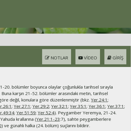
NOTLAR
VIDEO
GIRIŞ
1-20. bölümler boyunca olaylar çoğunlukla tarihsel sırayla
r. Buna karşın 21-52. bölümler arasındaki metin, tarihsel
göre değil, konulara göre düzenlenmiştir (bkz.
Yer.24:1
;
r.26:1
;
Yer.27:1
;
Yer.29:2
;
Yer.32:1
;
Yer.35:1
;
Yer.36:1
;
Yer.37:1
;
r.49:34
;
Yer.51:59
;
Yer.52:4
). Peygamber Yeremya, 21-24.
Yahuda krallarına (
Yer.21:1-23
:7), sahte peygamberlere
0
) ve günahlı halka (24. bölüm) suçlarını bildirir.