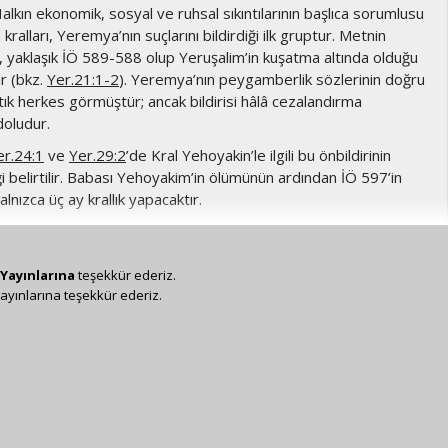
alkın ekonomik, sosyal ve ruhsal sıkıntılarının başlıca sorumlusu
kralları, Yeremya’nın suçlarını bildirdiği ilk gruptur. Metnin
h, yaklaşık İÖ 589-588 olup Yeruşalim’in kuşatma altında olduğu
r (bkz.
Yer.21:1-2
). Yeremya’nın peygamberlik sözlerinin doğru
ık herkes görmüştür; ancak bildirisi hâlâ cezalandırma
 doludur.
er.24:1
ve
Yer.29:2
’de Kral Yehoyakin’le ilgili bu önbildirinin
i belirtilir. Babası Yehoyakim’in ölümünün ardından İÖ 597’in
alnızca üç ay krallık yapacaktır.
akin’in torunu olan Zerubbabil (
1Ta.3:17-19
;
Mat.1:12
) kral
a valisi oldu (bkz.
Hag.1:1
). Yehoyakin sürgün edildikten sonra
larak tahta oturtulan Sidkiya, Yehoyakin’in değil, Yoşiya’nın
Yayınlarına
teşekkür ederiz.
ayınlarına teşekkür ederiz.
z.
Yer.37:1
). Sidkiya’dan sonra ölen Yehoyakin, Davut soyundan
aldı (bkz. Mesih, Davut soyundandır,
Yer.23:5
ve ilgili not).