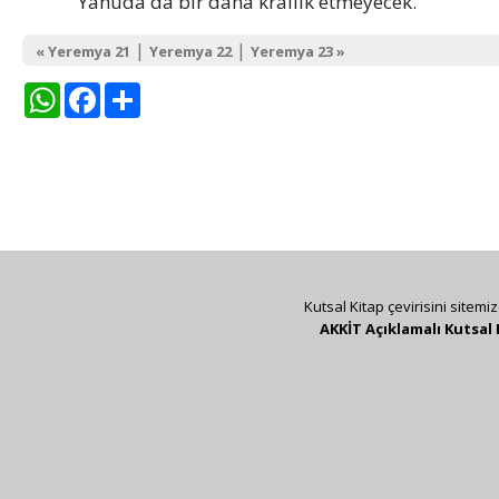
Yahuda'da bir daha krallık etmeyecek.”
|
|
« Yeremya 21
Yeremya 22
Yeremya 23 »
WhatsApp
Facebook
Share
Kutsal Kitap çevirisini sitemi
AKKİT Açıklamalı Kutsal 