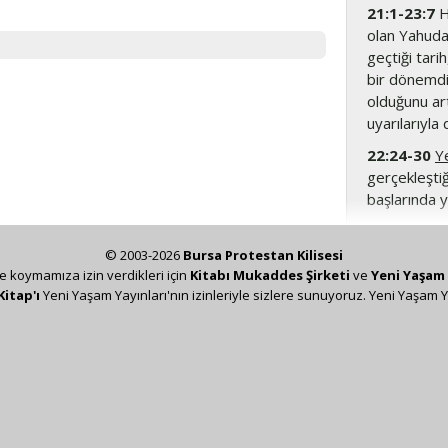
21:1-23:7
H
olan Yahuda 
geçtiği tari
bir dönemdi
olduğunu art
uyarılarıyla
22:24-30
Y
gerçekleştiğ
başlarında y
22:30
Yehoy
değil, Yahud
© 2003-2026
Bursa Protestan Kilisesi
kukla kral o
ze koymamıza izin verdikleri için
Kitabı Mukaddes Şirketi
ve
Yeni Yaşam 
Kitap'ı
Yeni Yaşam Yayınları'nın izinleriyle sizlere sunuyoruz. Yeni Yaşam Y
oğluydu (bk
olan son kr