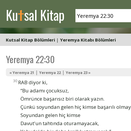
t
Ku
sal Kitap
Kutsal Kitap Bölümleri
|
Yeremya Kitabı Bölümleri
Yeremya 22:30
|
|
« Yeremya 21
Yeremya 22
Yeremya 23 »
30
RAB diyor ki,
“Bu adamı çocuksuz,
Ömrünce başarısız biri olarak yazın.
Çünkü soyundan gelen hiç kimse başarılı olmay
Soyundan gelen hiç kimse
Davut'un tahtında oturamayacak,