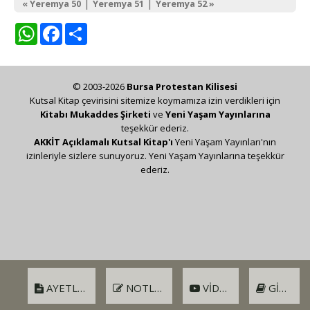
|
|
« Yeremya 50
Yeremya 51
Yeremya 52 »
WhatsApp
Facebook
Share
© 2003-2026
Bursa Protestan Kilisesi
Kutsal Kitap çevirisini sitemize koymamıza izin verdikleri için
Kitabı Mukaddes Şirketi
ve
Yeni Yaşam Yayınlarına
teşekkür ederiz.
AKKİT Açıklamalı Kutsal Kitap'ı
Yeni Yaşam Yayınları'nın
izinleriyle sizlere sunuyoruz. Yeni Yaşam Yayınlarına teşekkür
ederiz.
AYETLER
NOTLAR
VIDEO
GIRIŞ