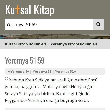
t
Ku
sal Kitap
Kutsal Kitap Bölümleri
|
Yeremya Kitabı Bölümleri
Yeremya 51:59
|
|
« Yeremya 50
Yeremya 51
Yeremya 52 »
59
Yahuda Kralı Sidkiya'nın krallığının dördüncü
yılında, baş görevli Mahseya oğlu Neriya oğlu
Seraya Sidkiya'yla birlikte Babil'e gittiğinde
Peygamber Yeremya ona şu buyruğu verdi.