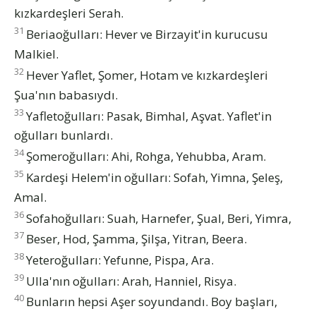
kızkardeşleri Serah.
31
Beriaoğulları: Hever ve Birzayit'in kurucusu
Malkiel.
32
Hever Yaflet, Şomer, Hotam ve kızkardeşleri
Şua'nın babasıydı.
33
Yafletoğulları: Pasak, Bimhal, Aşvat. Yaflet'in
oğulları bunlardı.
34
Şomeroğulları: Ahi, Rohga, Yehubba, Aram.
35
Kardeşi Helem'in oğulları: Sofah, Yimna, Şeleş,
Amal.
36
Sofahoğulları: Suah, Harnefer, Şual, Beri, Yimra,
37
Beser, Hod, Şamma, Şilşa, Yitran, Beera.
38
Yeteroğulları: Yefunne, Pispa, Ara.
39
Ulla'nın oğulları: Arah, Hanniel, Risya.
40
Bunların hepsi Aşer soyundandı. Boy başları,