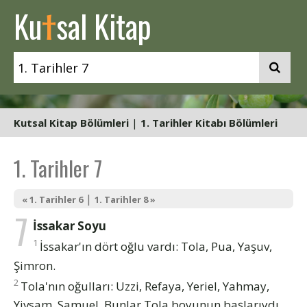
t
Ku
sal Kitap
Kutsal Kitap Bölümleri
|
1. Tarihler Kitabı Bölümleri
1. Tarihler 7
|
« 1. Tarihler 6
1. Tarihler 8 »
7
İssakar Soyu
1
İssakar'ın dört oğlu vardı: Tola, Pua, Yaşuv,
Şimron.
2
Tola'nın oğulları: Uzzi, Refaya, Yeriel, Yahmay,
Yivsam, Samuel. Bunlar Tola boyunun başlarıydı.