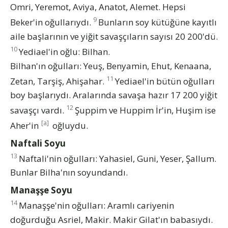
Omri, Yeremot, Aviya, Anatot, Alemet. Hepsi
9
Beker'in oğullarıydı.
Bunların soy kütüğüne kayıtlı
aile başlarının ve yiğit savaşçıların sayısı 20 200'dü.
10
Yediael'in oğlu: Bilhan.
Bilhan'ın oğulları: Yeuş, Benyamin, Ehut, Kenaana,
11
Zetan, Tarşiş, Ahişahar.
Yediael'in bütün oğulları
boy başlarıydı. Aralarında savaşa hazır 17 200 yiğit
12
savaşçı vardı.
Şuppim ve Huppim İr'in, Huşim ise
[a]
Aher'in
oğluydu.
Naftali Soyu
13
Naftali'nin oğulları: Yahasiel, Guni, Yeser, Şallum.
Bunlar Bilha'nın soyundandı.
Manaşşe Soyu
14
Manaşşe'nin oğulları: Aramlı cariyenin
doğurduğu Asriel, Makir. Makir Gilat'ın babasıydı.