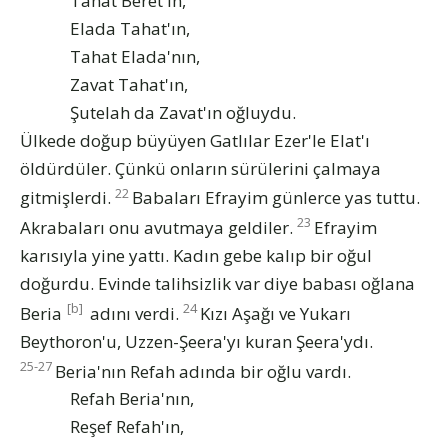
Tahat Beret'in,
Elada Tahat'ın,
Tahat Elada'nın,
Zavat Tahat'ın,
Şutelah da Zavat'ın oğluydu.
Ülkede doğup büyüyen Gatlılar Ezer'le Elat'ı
öldürdüler. Çünkü onların sürülerini çalmaya
22
gitmişlerdi.
Babaları Efrayim günlerce yas tuttu.
23
Akrabaları onu avutmaya geldiler.
Efrayim
karısıyla yine yattı. Kadın gebe kalıp bir oğul
doğurdu. Evinde talihsizlik var diye babası oğlana
[b]
24
Beria
adını verdi.
Kızı Aşağı ve Yukarı
Beythoron'u, Uzzen-Şeera'yı kuran Şeera'ydı.
25-27
Beria'nın Refah adında bir oğlu vardı.
Refah Beria'nın,
Reşef Refah'ın,