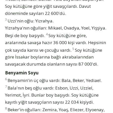
Soy kütüğüne göre yiğit savaşçılardı. Davut
döneminde sayıları 22 600'dü.
3
Uzzi'nin oğlu: Yizrahya.
Yizrahya'nın oğulları: Mikael, Ovadya, Yoel, Yişşiya.
4
Beşi de boy başıydı.
Soy kütüğüne göre,
aralarında savaşa hazır 36 000 kişi vardı. Hepsinin
5
çok sayıda karısı ve çocuğu vardı.
Soy kütüğüne
göre İssakar boylarına bağlı akrabalarından
savaşacak durumda olanların sayısı 87 000'di.
Benyamin Soyu
6
Benyamin'in üç oğlu vardı: Bala, Beker, Yediael.
7
Bala'nın beş oğlu vardı: Esbon, Uzzi, Uzziel,
Yerimot, İyri. Bunlar boy başıydı. Soy kütüğüne
kayıtlı yiğit savaşçıların sayısı 22 034 kişiydi.
8
Beker'in oğulları: Zemira, Yoaş, Eliezer, Elyoenay,