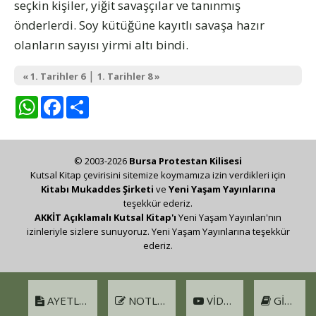
seçkin kişiler, yiğit savaşçılar ve tanınmış
önderlerdi. Soy kütüğüne kayıtlı savaşa hazır
olanların sayısı yirmi altı bindi.
|
« 1. Tarihler 6
1. Tarihler 8 »
WhatsApp
Facebook
Share
© 2003-2026
Bursa Protestan Kilisesi
Kutsal Kitap çevirisini sitemize koymamıza izin verdikleri için
Kitabı Mukaddes Şirketi
ve
Yeni Yaşam Yayınlarına
teşekkür ederiz.
AKKİT Açıklamalı Kutsal Kitap'ı
Yeni Yaşam Yayınları'nın
izinleriyle sizlere sunuyoruz. Yeni Yaşam Yayınlarına teşekkür
ederiz.
AYETLER
NOTLAR
VIDEO
GIRIŞ