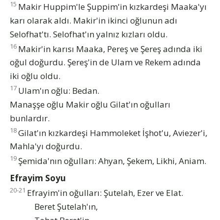
15
Makir Huppim'le Şuppim'in kızkardeşi Maaka'yı
karı olarak aldı. Makir'in ikinci oğlunun adı
Selofhat'tı. Selofhat'ın yalnız kızları oldu.
16
Makir'in karısı Maaka, Pereş ve Şereş adında iki
oğul doğurdu. Şereş'in de Ulam ve Rekem adında
iki oğlu oldu.
17
Ulam'ın oğlu: Bedan.
Manaşşe oğlu Makir oğlu Gilat'ın oğulları
bunlardır.
18
Gilat'ın kızkardeşi Hammoleket İşhot'u, Aviezer'i,
Mahla'yı doğurdu.
19
Şemida'nın oğulları: Ahyan, Şekem, Likhi, Aniam.
Efrayim Soyu
20-21
Efrayim'in oğulları: Şutelah, Ezer ve Elat.
Beret Şutelah'ın,