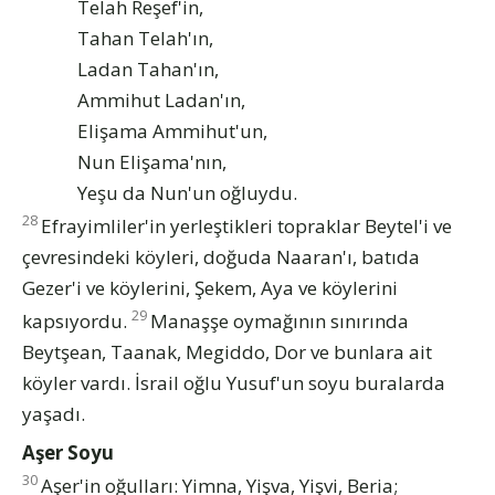
Telah Reşef'in,
Tahan Telah'ın,
Ladan Tahan'ın,
Ammihut Ladan'ın,
Elişama Ammihut'un,
Nun Elişama'nın,
Yeşu da Nun'un oğluydu.
28
Efrayimliler'in yerleştikleri topraklar Beytel'i ve
çevresindeki köyleri, doğuda Naaran'ı, batıda
Gezer'i ve köylerini, Şekem, Aya ve köylerini
29
kapsıyordu.
Manaşşe oymağının sınırında
Beytşean, Taanak, Megiddo, Dor ve bunlara ait
köyler vardı. İsrail oğlu Yusuf'un soyu buralarda
yaşadı.
Aşer Soyu
30
Aşer'in oğulları: Yimna, Yişva, Yişvi, Beria;