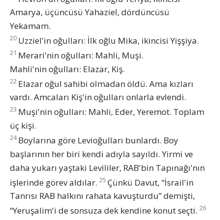
Amarya, üçüncüsü Yahaziel, dördüncüsü
Yekamam.
20
Uzziel'in oğulları: İlk oğlu Mika, ikincisi Yişşiya.
21
Merari'nin oğulları: Mahli, Muşi.
Mahli'nin oğulları: Elazar, Kiş.
22
Elazar oğul sahibi olmadan öldü. Ama kızları
vardı. Amcaları Kiş'in oğulları onlarla evlendi.
23
Muşi'nin oğulları: Mahli, Eder, Yeremot. Toplam
üç kişi.
24
Boylarına göre Levioğulları bunlardı. Boy
başlarının her biri kendi adıyla sayıldı. Yirmi ve
daha yukarı yaştaki Levililer, RAB'bin Tapınağı'nın
25
işlerinde görev aldılar.
Çünkü Davut, “İsrail'in
Tanrısı RAB halkını rahata kavuşturdu” demişti,
26
“Yeruşalim'i de sonsuza dek kendine konut seçti.