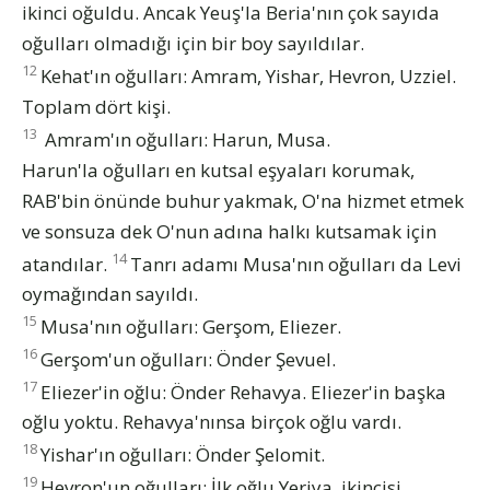
ikinci oğuldu. Ancak Yeuş'la Beria'nın çok sayıda
oğulları olmadığı için bir boy sayıldılar.
12
Kehat'ın oğulları: Amram, Yishar, Hevron, Uzziel.
Toplam dört kişi.
13
Amram'ın oğulları: Harun, Musa.
Harun'la oğulları en kutsal eşyaları korumak,
RAB'bin önünde buhur yakmak, O'na hizmet etmek
ve sonsuza dek O'nun adına halkı kutsamak için
14
atandılar.
Tanrı adamı Musa'nın oğulları da Levi
oymağından sayıldı.
15
Musa'nın oğulları: Gerşom, Eliezer.
16
Gerşom'un oğulları: Önder Şevuel.
17
Eliezer'in oğlu: Önder Rehavya. Eliezer'in başka
oğlu yoktu. Rehavya'nınsa birçok oğlu vardı.
18
Yishar'ın oğulları: Önder Şelomit.
19
Hevron'un oğulları: İlk oğlu Yeriya, ikincisi