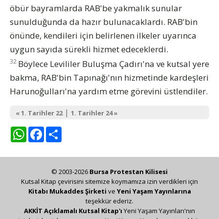
öbür bayramlarda RAB'be yakmalık sunular
sunulduğunda da hazır bulunacaklardı. RAB'bin
önünde, kendileri için belirlenen ilkeler uyarınca
uygun sayıda sürekli hizmet edeceklerdi.
32
Böylece Levililer Buluşma Çadırı'na ve kutsal yere
bakma, RAB'bin Tapınağı'nın hizmetinde kardeşleri
Harunoğulları'na yardım etme görevini üstlendiler.
|
« 1. Tarihler 22
1. Tarihler 24 »
WhatsApp
Facebook
Share
© 2003-2026
Bursa Protestan Kilisesi
Kutsal Kitap çevirisini sitemize koymamıza izin verdikleri için
Kitabı Mukaddes Şirketi
ve
Yeni Yaşam Yayınlarına
teşekkür ederiz.
AKKİT Açıklamalı Kutsal Kitap'ı
Yeni Yaşam Yayınları'nın