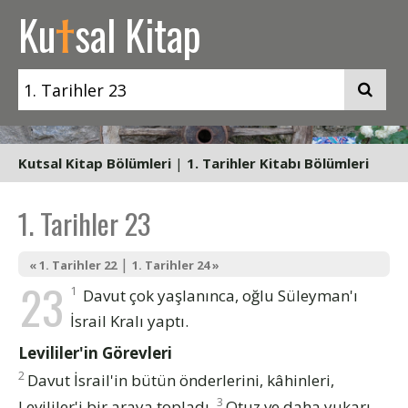
t
Ku
sal Kitap
Kutsal Kitap Bölümleri
|
1. Tarihler Kitabı Bölümleri
1. Tarihler 23
|
« 1. Tarihler 22
1. Tarihler 24 »
23
1
Davut çok yaşlanınca, oğlu Süleyman'ı
İsrail Kralı yaptı.
Levililer'in Görevleri
2
Davut İsrail'in bütün önderlerini, kâhinleri,
3
Levililer'i bir araya topladı.
Otuz ve daha yukarı