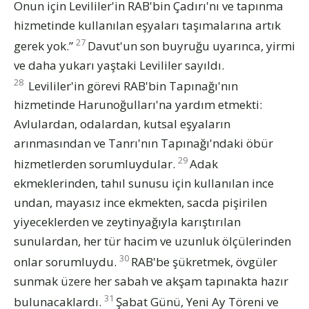
Onun için Levililer'in RAB'bin Çadırı'nı ve tapınma
hizmetinde kullanılan eşyaları taşımalarına artık
27
gerek yok.”
Davut'un son buyruğu uyarınca, yirmi
ve daha yukarı yaştaki Levililer sayıldı.
28
Levililer'in görevi RAB'bin Tapınağı'nın
hizmetinde Harunoğulları'na yardım etmekti:
Avlulardan, odalardan, kutsal eşyaların
arınmasından ve Tanrı'nın Tapınağı'ndaki öbür
29
hizmetlerden sorumluydular.
Adak
ekmeklerinden, tahıl sunusu için kullanılan ince
undan, mayasız ince ekmekten, sacda pişirilen
yiyeceklerden ve zeytinyağıyla karıştırılan
sunulardan, her tür hacim ve uzunluk ölçülerinden
30
onlar sorumluydu.
RAB'be şükretmek, övgüler
sunmak üzere her sabah ve akşam tapınakta hazır
31
bulunacaklardı.
Şabat Günü, Yeni Ay Töreni ve