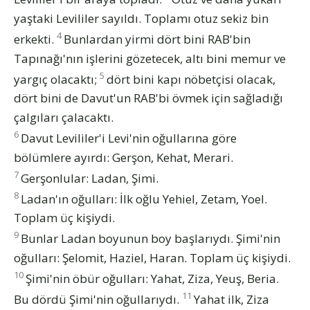
yaştaki Levililer sayıldı. Toplamı otuz sekiz bin
4
erkekti.
Bunlardan yirmi dört bini RAB'bin
Tapınağı'nın işlerini gözetecek, altı bini memur ve
5
yargıç olacaktı;
dört bini kapı nöbetçisi olacak,
dört bini de Davut'un RAB'bi övmek için sağladığı
çalgıları çalacaktı.
6
Davut Levililer'i Levi'nin oğullarına göre
bölümlere ayırdı: Gerşon, Kehat, Merari.
7
Gerşonlular: Ladan, Şimi.
8
Ladan'ın oğulları: İlk oğlu Yehiel, Zetam, Yoel.
Toplam üç kişiydi.
9
Bunlar Ladan boyunun boy başlarıydı. Şimi'nin
oğulları: Şelomit, Haziel, Haran. Toplam üç kişiydi.
10
Şimi'nin öbür oğulları: Yahat, Ziza, Yeuş, Beria.
11
Bu dördü Şimi'nin oğullarıydı.
Yahat ilk, Ziza