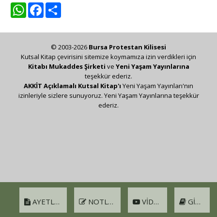
WhatsApp
Facebook
Share
© 2003-2026
Bursa Protestan Kilisesi
Kutsal Kitap çevirisini sitemize koymamıza izin verdikleri için
Kitabı Mukaddes Şirketi
ve
Yeni Yaşam Yayınlarına
teşekkür ederiz.
AKKİT Açıklamalı Kutsal Kitap'ı
Yeni Yaşam Yayınları'nın
izinleriyle sizlere sunuyoruz. Yeni Yaşam Yayınlarına teşekkür
ederiz.
AYETLER
NOTLAR
VIDEO
GIRIŞ