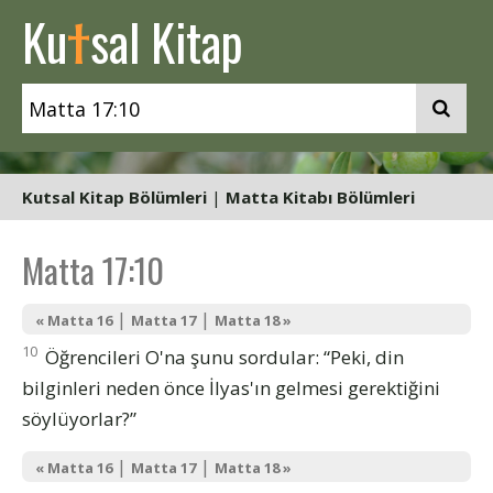
t
Ku
sal Kitap
Kutsal Kitap Bölümleri
|
Matta Kitabı Bölümleri
Matta 17:10
|
|
« Matta 16
Matta 17
Matta 18 »
10
Öğrencileri O'na şunu sordular: “Peki, din
bilginleri neden önce İlyas'ın gelmesi gerektiğini
söylüyorlar?”
|
|
« Matta 16
Matta 17
Matta 18 »