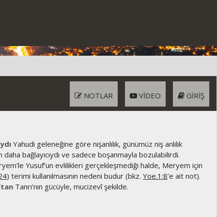
NOTLAR
VIDEO
GIRIŞ
ıydı
Yahudi geleneğine göre nişanlılık, günümüz niş anlılık
 daha bağlayıcıydı ve sadece boşanmayla bozulabilirdi.
yem’le Yusuf’un evlilikleri gerçekleşmediği halde, Meryem için
24
) terimi kullanılmasının nedeni budur (bkz.
Yoe.1:8
’e ait not).
’tan
Tanrı’nın gücüyle, mucizevî şekilde.