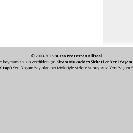
© 2003-2026
Bursa Protestan Kilisesi
ze koymamıza izin verdikleri için
Kitabı Mukaddes Şirketi
ve
Yeni Yaşam 
Kitap'ı
Yeni Yaşam Yayınları'nın izinleriyle sizlere sunuyoruz. Yeni Yaşam Y