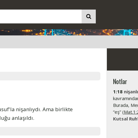
Notlar
1:18
nişanl
kavramından
Burada, Mer
uf'la nişanlıydı. Ama birlikte
“eş” (
Mat.1:
uğu anlaşıldı.
Kutsal Ruh