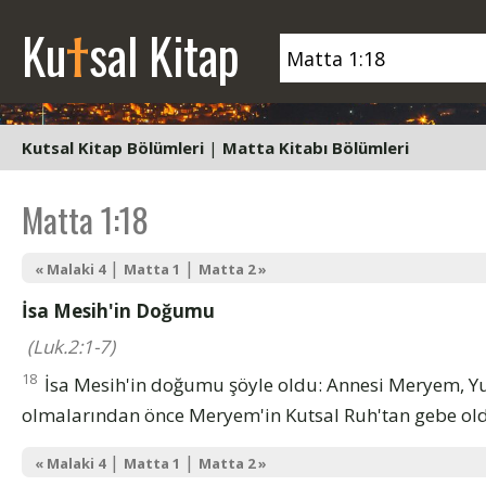
t
Ku
sal Kitap
Kutsal Kitap Bölümleri
|
Matta Kitabı Bölümleri
Matta 1:18
|
|
« Malaki 4
Matta 1
Matta 2 »
İsa Mesih'in Doğumu
(Luk.2:1-7)
18
İsa Mesih'in doğumu şöyle oldu: Annesi Meryem, Yus
olmalarından önce Meryem'in Kutsal Ruh'tan gebe old
|
|
« Malaki 4
Matta 1
Matta 2 »