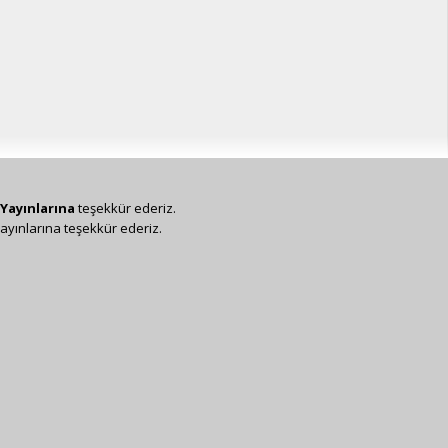
Yayınlarına
teşekkür ederiz.
ayınlarına teşekkür ederiz.