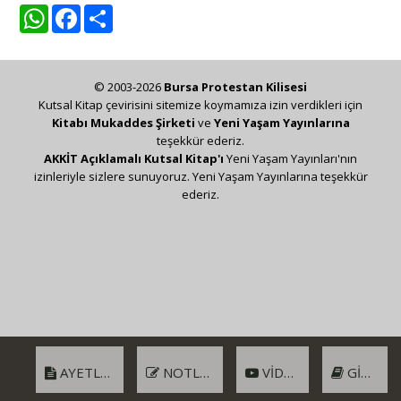
WhatsApp
Facebook
Share
© 2003-2026
Bursa Protestan Kilisesi
Kutsal Kitap çevirisini sitemize koymamıza izin verdikleri için
Kitabı Mukaddes Şirketi
ve
Yeni Yaşam Yayınlarına
teşekkür ederiz.
AKKİT Açıklamalı Kutsal Kitap'ı
Yeni Yaşam Yayınları'nın
izinleriyle sizlere sunuyoruz. Yeni Yaşam Yayınlarına teşekkür
ederiz.
AYETLER
NOTLAR
VIDEO
GIRIŞ