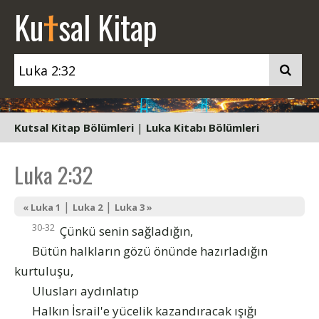
t
Ku
sal Kitap
Kutsal Kitap Bölümleri
|
Luka Kitabı Bölümleri
Luka 2:32
|
|
« Luka 1
Luka 2
Luka 3 »
30-32
Çünkü senin sağladığın,
Bütün halkların gözü önünde hazırladığın
kurtuluşu,
Ulusları aydınlatıp
Halkın İsrail'e yücelik kazandıracak ışığı