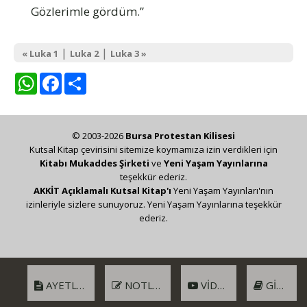
Gözlerimle gördüm.”
|
|
« Luka 1
Luka 2
Luka 3 »
WhatsApp
Facebook
Share
© 2003-2026
Bursa Protestan Kilisesi
Kutsal Kitap çevirisini sitemize koymamıza izin verdikleri için
Kitabı Mukaddes Şirketi
ve
Yeni Yaşam Yayınlarına
teşekkür ederiz.
AKKİT Açıklamalı Kutsal Kitap'ı
Yeni Yaşam Yayınları'nın
izinleriyle sizlere sunuyoruz. Yeni Yaşam Yayınlarına teşekkür
ederiz.
AYETLER
NOTLAR
VIDEO
GIRIŞ