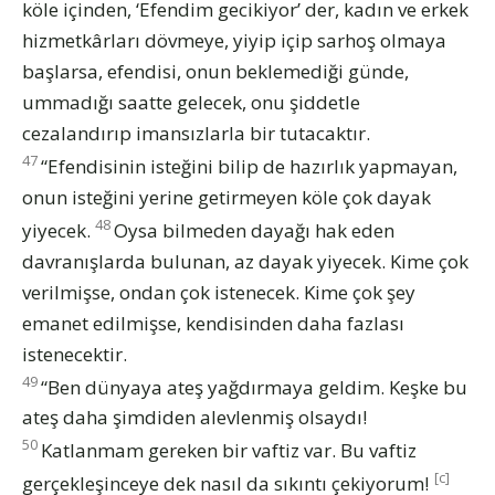
köle içinden, ‘Efendim gecikiyor’ der, kadın ve erkek
hizmetkârları dövmeye, yiyip içip sarhoş olmaya
başlarsa, efendisi, onun beklemediği günde,
ummadığı saatte gelecek, onu şiddetle
cezalandırıp imansızlarla bir tutacaktır.
47
“Efendisinin isteğini bilip de hazırlık yapmayan,
onun isteğini yerine getirmeyen köle çok dayak
48
yiyecek.
Oysa bilmeden dayağı hak eden
davranışlarda bulunan, az dayak yiyecek. Kime çok
verilmişse, ondan çok istenecek. Kime çok şey
emanet edilmişse, kendisinden daha fazlası
istenecektir.
49
“Ben dünyaya ateş yağdırmaya geldim. Keşke bu
ateş daha şimdiden alevlenmiş olsaydı!
50
Katlanmam gereken bir vaftiz var. Bu vaftiz
[c]
gerçekleşinceye dek nasıl da sıkıntı çekiyorum!