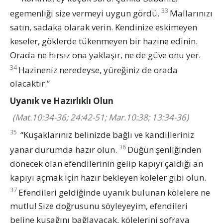
33
egemenliği size vermeyi uygun gördü.
Mallarınızı
satın, sadaka olarak verin. Kendinize eskimeyen
keseler, göklerde tükenmeyen bir hazine edinin.
Orada ne hırsız ona yaklaşır, ne de güve onu yer.
34
Hazineniz neredeyse, yüreğiniz de orada
olacaktır.”
Uyanık ve Hazırlıklı Olun
(Mat.10:34-36; 24:42-51; Mar.10:38; 13:34-36)
35
“Kuşaklarınız belinizde bağlı ve kandilleriniz
36
yanar durumda hazır olun.
Düğün şenliğinden
dönecek olan efendilerinin gelip kapıyı çaldığı an
kapıyı açmak için hazır bekleyen köleler gibi olun.
37
Efendileri geldiğinde uyanık bulunan kölelere ne
mutlu! Size doğrusunu söyleyeyim, efendileri
beline kuşağını bağlayacak, kölelerini sofraya