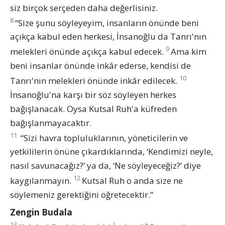
siz birçok serçeden daha değerlisiniz.
8
“Size şunu söyleyeyim, insanların önünde beni
açıkça kabul eden herkesi, İnsanoğlu da Tanrı'nın
9
melekleri önünde açıkça kabul edecek.
Ama kim
beni insanlar önünde inkâr ederse, kendisi de
10
Tanrı'nın melekleri önünde inkâr edilecek.
İnsanoğlu'na karşı bir söz söyleyen herkes
bağışlanacak. Oysa Kutsal Ruh'a küfreden
bağışlanmayacaktır.
11
“Sizi havra topluluklarının, yöneticilerin ve
yetkililerin önüne çıkardıklarında, ‘Kendimizi neyle,
nasıl savunacağız?’ ya da, ‘Ne söyleyeceğiz?’ diye
12
kaygılanmayın.
Kutsal Ruh o anda size ne
söylemeniz gerektiğini öğretecektir.”
Zengin Budala
13