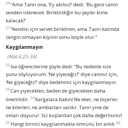
20
“Ama Tanrı ona, ‘Ey akılsız!’ dedi. ‘Bu gece canın
senden istenecek. Biriktirdiğin bu şeyler kime
kalacak?’
21
“Kendisi için servet biriktiren, ama Tanrı katında
zengin olmayan kişinin sonu böyle olur.”
Kaygılanmayın
(Mat.6:25-34)
22
İsa öğrencilerine şöyle dedi: “Bu nedenle size
şunu söylüyorum: ‘Ne yiyeceğiz?’ diye canınız için,
‘Ne giyeceğiz?’ diye bedeniniz için kaygılanmayın.
23
Can yiyecekten, beden de giyecekten daha
24
önemlidir.
Kargalara bakın! Ne eker, ne biçerler;
ne kilerleri, ne ambarları vardır. Tanrı yine de
onları doyurur. Siz kuşlardan çok daha değerlisiniz!
25
[a]
Hangi biriniz kaygılanmakla ömrünü bir anlık