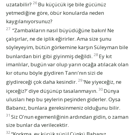
26
uzatabilir?
Bu küçücük işe bile gücünüz
yetmediğine göre, öbür konularda neden
kaygılanıyorsunuz?
27
“Zambakların nasıl büyüdüğüne bakın! Ne
çalışırlar, ne de iplik eğirirler. Ama size şunu
söyleyeyim, bütün görkemine karşın Süleyman bile
28
bunlardan biri gibi giyinmiş değildi.
Ey kıt
imanlılar, bugün var olup yarın ocağa atılacak olan
kır otunu böyle giydiren Tanrı'nın sizi de
29
giydireceği çok daha kesindir.
‘Ne yiyeceğiz, ne
30
içeceğiz?’ diye düşünüp tasalanmayın.
Dünya
ulusları hep bu şeylerin peşinden giderler. Oysa
Babanız, bunlara gereksinmeniz olduğunu bilir.
31
Siz O'nun egemenliğinin ardından gidin, o zaman
size bunlar da verilecektir.
32
“Korkma, ey küçük sürü! Çünkü Babanız,