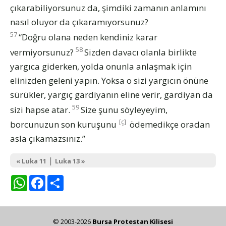
çıkarabiliyorsunuz da, şimdiki zamanın anlamını
nasıl oluyor da çıkaramıyorsunuz?
57
“Doğru olana neden kendiniz karar
58
vermiyorsunuz?
Sizden davacı olanla birlikte
yargıca giderken, yolda onunla anlaşmak için
elinizden geleni yapın. Yoksa o sizi yargıcın önüne
sürükler, yargıç gardiyanın eline verir, gardiyan da
59
sizi hapse atar.
Size şunu söyleyeyim,
[ç]
borcunuzun son kuruşunu
ödemedikçe oradan
asla çıkamazsınız.”
|
« Luka 11
Luka 13 »
WhatsApp
Facebook
Share
© 2003-2026
Bursa Protestan Kilisesi