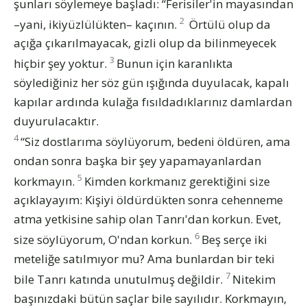
şunları söylemeye başladı: “Ferisiler'in mayasından
2
–yani, ikiyüzlülükten– kaçının.
Örtülü olup da
açığa çıkarılmayacak, gizli olup da bilinmeyecek
3
hiçbir şey yoktur.
Bunun için karanlıkta
söylediğiniz her söz gün ışığında duyulacak, kapalı
kapılar ardında kulağa fısıldadıklarınız damlardan
duyurulacaktır.
4
“Siz dostlarıma söylüyorum, bedeni öldüren, ama
ondan sonra başka bir şey yapamayanlardan
5
korkmayın.
Kimden korkmanız gerektiğini size
açıklayayım: Kişiyi öldürdükten sonra cehenneme
atma yetkisine sahip olan Tanrı'dan korkun. Evet,
6
size söylüyorum, O'ndan korkun.
Beş serçe iki
meteliğe satılmıyor mu? Ama bunlardan bir teki
7
bile Tanrı katında unutulmuş değildir.
Nitekim
başınızdaki bütün saçlar bile sayılıdır. Korkmayın,