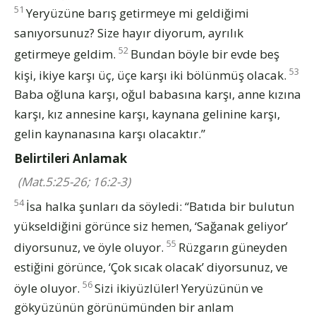
51
Yeryüzüne barış getirmeye mi geldiğimi
sanıyorsunuz? Size hayır diyorum, ayrılık
52
getirmeye geldim.
Bundan böyle bir evde beş
53
kişi, ikiye karşı üç, üçe karşı iki bölünmüş olacak.
Baba oğluna karşı, oğul babasına karşı, anne kızına
karşı, kız annesine karşı, kaynana gelinine karşı,
gelin kaynanasına karşı olacaktır.”
Belirtileri Anlamak
(Mat.5:25-26; 16:2-3)
54
İsa halka şunları da söyledi: “Batıda bir bulutun
yükseldiğini görünce siz hemen, ‘Sağanak geliyor’
55
diyorsunuz, ve öyle oluyor.
Rüzgarın güneyden
estiğini görünce, ‘Çok sıcak olacak’ diyorsunuz, ve
56
öyle oluyor.
Sizi ikiyüzlüler! Yeryüzünün ve
gökyüzünün görünümünden bir anlam