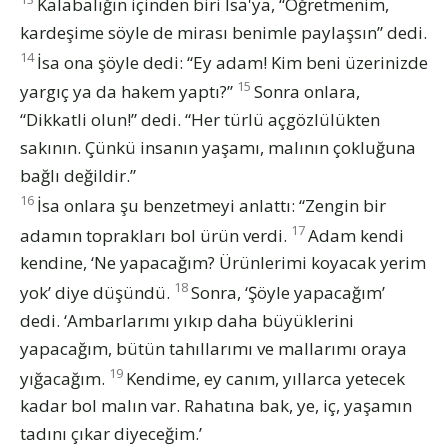
Kalabalığın içinden biri İsa'ya, “Öğretmenim,
kardeşime söyle de mirası benimle paylaşsın” dedi.
14
İsa ona şöyle dedi: “Ey adam! Kim beni üzerinizde
15
yargıç ya da hakem yaptı?”
Sonra onlara,
“Dikkatli olun!” dedi. “Her türlü açgözlülükten
sakının. Çünkü insanın yaşamı, malının çokluğuna
bağlı değildir.”
16
İsa onlara şu benzetmeyi anlattı: “Zengin bir
17
adamın toprakları bol ürün verdi.
Adam kendi
kendine, ‘Ne yapacağım? Ürünlerimi koyacak yerim
18
yok’ diye düşündü.
Sonra, ‘Şöyle yapacağım’
dedi. ‘Ambarlarımı yıkıp daha büyüklerini
yapacağım, bütün tahıllarımı ve mallarımı oraya
19
yığacağım.
Kendime, ey canım, yıllarca yetecek
kadar bol malın var. Rahatına bak, ye, iç, yaşamın
tadını çıkar diyeceğim.’