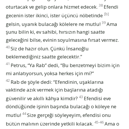
38
oturtacak ve gelip onlara hizmet edecek.
Efendi
[b]
gecenin ister ikinci, ister üçüncü nöbetinde
39
gelsin, uyanık bulacağı kölelere ne mutlu!
Ama
şunu bilin ki, ev sahibi, hırsızın hangi saatte
geleceğini bilse, evinin soyulmasına fırsat vermez.
40
Siz de hazır olun. Çünkü İnsanoğlu
beklemediğiniz saatte gelecektir.”
41
Petrus, “Ya Rab” dedi, “Bu benzetmeyi bizim için
mi anlatıyorsun, yoksa herkes için mi?”
42
Rab de şöyle dedi: “Efendinin, uşaklarına
vaktinde azık vermek için başlarına atadığı
43
güvenilir ve akıllı kâhya kimdir?
Efendisi eve
döndüğünde işinin başında bulacağı o köleye ne
44
mutlu!
Size gerçeği söyleyeyim, efendisi onu
45-46
bütün malının üzerinde yetkili kılacak.
Ama o