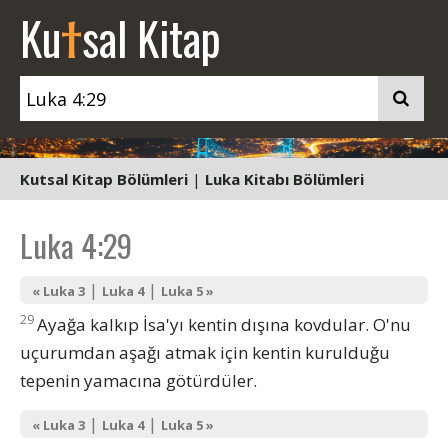
t
Ku
sal Kitap
Kutsal Kitap Bölümleri
|
Luka Kitabı Bölümleri
Luka 4:29
|
|
« Luka 3
Luka 4
Luka 5 »
29
Ayağa kalkıp İsa'yı kentin dışına kovdular. O'nu
uçurumdan aşağı atmak için kentin kurulduğu
tepenin yamacına götürdüler.
|
|
« Luka 3
Luka 4
Luka 5 »