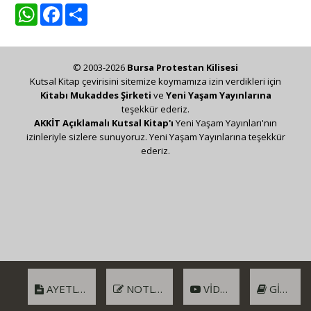
WhatsApp
Facebook
Share
© 2003-2026
Bursa Protestan Kilisesi
Kutsal Kitap çevirisini sitemize koymamıza izin verdikleri için
Kitabı Mukaddes Şirketi
ve
Yeni Yaşam Yayınlarına
teşekkür ederiz.
AKKİT Açıklamalı Kutsal Kitap'ı
Yeni Yaşam Yayınları'nın
izinleriyle sizlere sunuyoruz. Yeni Yaşam Yayınlarına teşekkür
ederiz.
AYETLER
NOTLAR
VIDEO
GIRIŞ