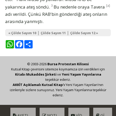
3
[a]
yakarınca ateş söndü.
Bu nedenle oraya Tavera
adı verildi. Çünkü RAB'bin gönderdiği ateş onların
arasında yanmıştı.
|
|
« Çölde Sayım 10
Çölde Sayım 11
Çölde Sayım 12 »
WhatsApp
Facebook
Share
© 2003-2026
Bursa Protestan Kilisesi
Kutsal Kitap çevirisini sitemize koymamıza izin verdikleri için
Kitabı Mukaddes Şirketi
ve
Yeni Yaşam Yayınlarına
teşekkür ederiz.
AKKİT Açıklamalı Kutsal Kitap'ı
Yeni Yaşam Yayınları'nın
izinleriyle sizlere sunuyoruz. Yeni Yaşam Yayınlarına teşekkür
ederiz.
AYETLER
NOTLAR
VIDEO
GIRIŞ