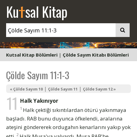
t
Ku
sal Kitap
Kutsal Kitap Bölümleri
|
Çölde Sayım Kitabı Bölümleri
Çölde Sayım 11:1-3
|
|
« Çölde Sayım 10
Çölde Sayım 11
Çölde Sayım 12 »
11
Halk Yakınıyor
1
Halk çektiği sıkıntılardan ötürü yakınmaya
başladı. RAB bunu duyunca öfkelendi, aralarına
ateşini göndererek ordugahın kenarlarını yakıp yok
2
etti.
Halk Musa'ya yalvardı. Musa RAB'be