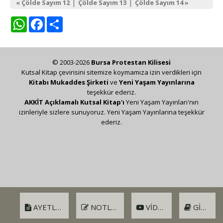
|
|
« Çölde Sayım 12
Çölde Sayım 13
Çölde Sayım 14 »
WhatsApp
Facebook
Share
© 2003-2026
Bursa Protestan Kilisesi
Kutsal Kitap çevirisini sitemize koymamıza izin verdikleri için
Kitabı Mukaddes Şirketi
ve
Yeni Yaşam Yayınlarına
teşekkür ederiz.
AKKİT Açıklamalı Kutsal Kitap'ı
Yeni Yaşam Yayınları'nın
izinleriyle sizlere sunuyoruz. Yeni Yaşam Yayınlarına teşekkür
ederiz.
AYETLER
NOTLAR
VIDEO
GIRIŞ