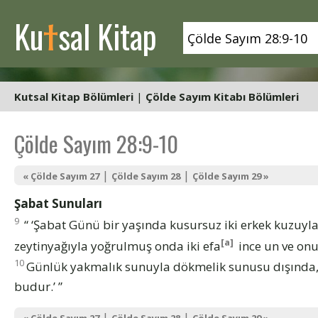
t
Ku
sal Kitap
Kutsal Kitap Bölümleri
|
Çölde Sayım Kitabı Bölümleri
Çölde Sayım 28:9-10
|
|
« Çölde Sayım 27
Çölde Sayım 28
Çölde Sayım 29 »
Şabat Sunuları
9
“ ‘Şabat Günü bir yaşında kusursuz iki erkek kuzuyla 
[a]
zeytinyağıyla yoğrulmuş onda iki efa
ince un ve on
10
Günlük yakmalık sunuyla dökmelik sunusu dışında
budur.’ ”
|
|
« Çölde Sayım 27
Çölde Sayım 28
Çölde Sayım 29 »