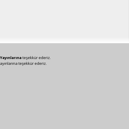
Yayınlarına
teşekkür ederiz.
ayınlarına teşekkür ederiz.