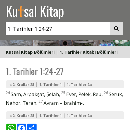
t
Ku
sal Kitap
Kutsal Kitap Bölümleri
|
1. Tarihler Kitabı Bölümleri
1. Tarihler 1:24-27
|
|
« 2. Krallar 25
1. Tarihler 1
1. Tarihler 2 »
24
25
26
Sam, Arpakşat, Şelah,
Ever, Pelek, Reu,
Seruk,
27
Nahor, Terah,
Avram –İbrahim-.
|
|
« 2. Krallar 25
1. Tarihler 1
1. Tarihler 2 »
WhatsApp
Facebook
Share