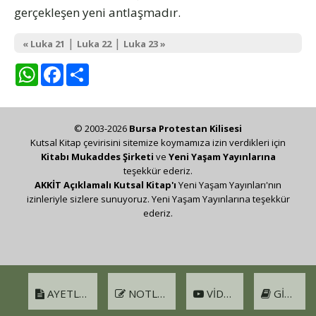
gerçekleşen yeni antlaşmadır.
|
|
« Luka 21
Luka 22
Luka 23 »
WhatsApp
Facebook
Share
© 2003-2026
Bursa Protestan Kilisesi
Kutsal Kitap çevirisini sitemize koymamıza izin verdikleri için
Kitabı Mukaddes Şirketi
ve
Yeni Yaşam Yayınlarına
teşekkür ederiz.
AKKİT Açıklamalı Kutsal Kitap'ı
Yeni Yaşam Yayınları'nın
izinleriyle sizlere sunuyoruz. Yeni Yaşam Yayınlarına teşekkür
ederiz.
AYETLER
NOTLAR
VIDEO
GIRIŞ