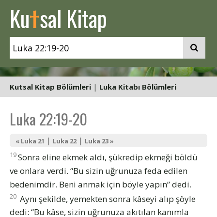
t
Ku
sal Kitap
Kutsal Kitap Bölümleri
|
Luka Kitabı Bölümleri
Luka 22:19-20
|
|
« Luka 21
Luka 22
Luka 23 »
19
Sonra eline ekmek aldı, şükredip ekmeği böldü
ve onlara verdi. “Bu sizin uğrunuza feda edilen
bedenimdir. Beni anmak için böyle yapın” dedi.
20
Aynı şekilde, yemekten sonra kâseyi alıp şöyle
dedi: “Bu kâse, sizin uğrunuza akıtılan kanımla