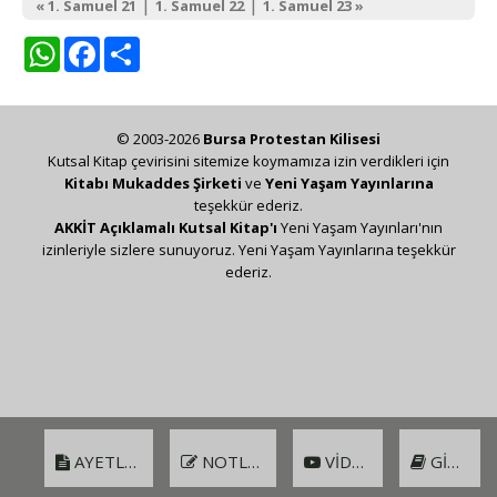
|
|
« 1. Samuel 21
1. Samuel 22
1. Samuel 23 »
WhatsApp
Facebook
Share
© 2003-2026
Bursa Protestan Kilisesi
Kutsal Kitap çevirisini sitemize koymamıza izin verdikleri için
Kitabı Mukaddes Şirketi
ve
Yeni Yaşam Yayınlarına
teşekkür ederiz.
AKKİT Açıklamalı Kutsal Kitap'ı
Yeni Yaşam Yayınları'nın
izinleriyle sizlere sunuyoruz. Yeni Yaşam Yayınlarına teşekkür
ederiz.
AYETLER
NOTLAR
VIDEO
GIRIŞ