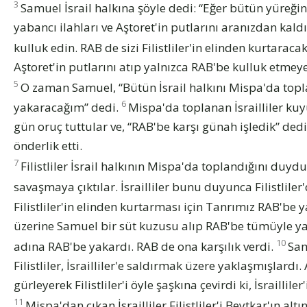
3
Samuel İsrail halkına şöyle dedi: “Eğer bütün yüreği
yabancı ilahları ve Aştoret'in putlarını aranızdan kald
kulluk edin. RAB de sizi Filistliler'in elinden kurtaracak
Aştoret'in putlarını atıp yalnızca RAB'be kulluk etmeye
5
O zaman Samuel, “Bütün İsrail halkını Mispa'da topla
6
yakaracağım” dedi.
Mispa'da toplanan İsrailliler ku
gün oruç tuttular ve, “RAB'be karşı günah işledik” ded
önderlik etti.
7
Filistliler İsrail halkının Mispa'da toplandığını duydular
savaşmaya çıktılar. İsrailliler bunu duyunca Filistliler
Filistliler'in elinden kurtarması için Tanrımız RAB'be
üzerine Samuel bir süt kuzusu alıp RAB'be tümüyle yak
10
adına RAB'be yakardı. RAB de ona karşılık verdi.
Sam
Filistliler, İsrailliler'e saldırmak üzere yaklaşmışlard
gürleyerek Filistliler'i öyle şaşkına çevirdi ki, İsrailli
11
Mispa'dan çıkan İsrailliler Filistliler'i Beytkar'ın al