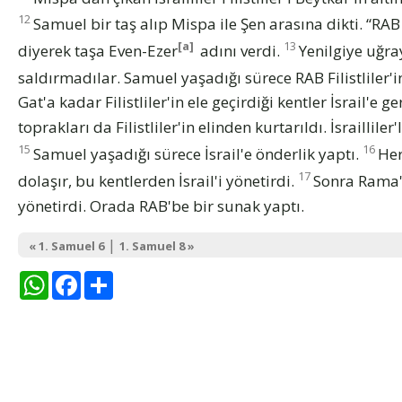
12
Samuel bir taş alıp Mispa ile Şen arasına dikti. “RA
[a]
13
diyerek taşa Even-Ezer
adını verdi.
Yenilgiye uğray
saldırmadılar. Samuel yaşadığı sürece RAB Filistliler'i
Gat'a kadar Filistliler'in ele geçirdiği kentler İsrail'e ge
toprakları da Filistliler'in elinden kurtarıldı. İsraillile
15
16
Samuel yaşadığı sürece İsrail'e önderlik yaptı.
Her
17
dolaşır, bu kentlerden İsrail'i yönetirdi.
Sonra Rama'd
yönetirdi. Orada RAB'be bir sunak yaptı.
|
« 1. Samuel 6
1. Samuel 8 »
WhatsApp
Facebook
Share