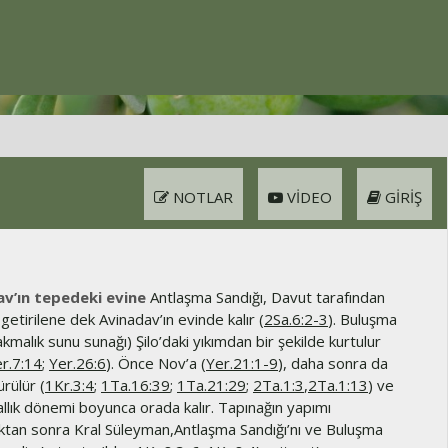
NOTLAR
VIDEO
GIRIŞ
v’ın tepedeki evine
Antlaşma Sandığı, Davut tarafından
getirilene dek Avinadav’ın evinde kalır (
2Sa.6:2-3
). Buluşma
akmalık sunu sunağı) Şilo’daki yıkımdan bir şekilde kurtulur
r.7:14
;
Yer.26:6
). Önce Nov’a (
Yer.21:1-9
), daha sonra da
rülür (
1Kr.3:4
;
1Ta.16:39
;
1Ta.21:29
;
2Ta.1:3
,
2Ta.1:13
) ve
allık dönemi boyunca orada kalır. Tapınağın yapımı
tan sonra Kral Süleyman,Antlaşma Sandığı’nı ve Buluşma