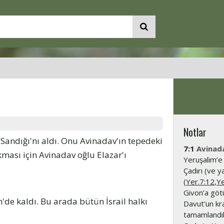
Notlar
Sandığı'nı aldı. Onu Avinadav'ın tepedeki
7:1
Avinada
ması için Avinadav oğlu Elazar'ı
Yeruşalim’e 
Çadırı (ve y
(
Yer.7:12
,
Ye
Givon’a götü
'de kaldı. Bu arada bütün İsrail halkı
Davut’un kr
tamamlandık