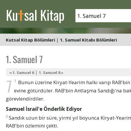
t
Ku
sal Kitap
Kutsal Kitap Bölümleri
|
1. Samuel Kitabı Bölümleri
1. Samuel 7
|
« 1. Samuel 6
1. Samuel 8 »
7
1
Bunun üzerine Kiryat-Yearim halkı varıp RAB'bin 
evine götürdüler. RAB'bin Antlaşma Sandığı'na bak
görevlendirdiler.
Samuel İsrail'e Önderlik Ediyor
2
Sandık uzun bir süre, yirmi yıl boyunca Kiryat-Yearim
RAB'bin özlemini çekti.