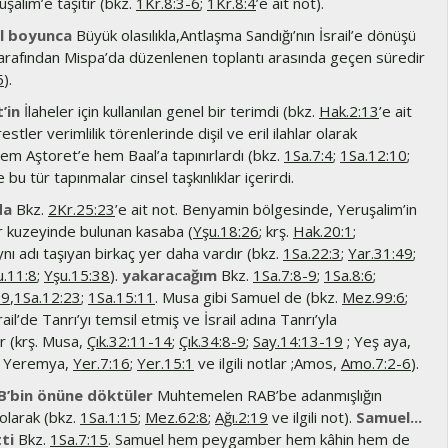
uşalim’e taşıtır (bkz.
1Kr.8:3-6
;
1Kr.8:4
’e ait not).
ıl boyunca
Büyük olasılıkla,Antlaşma Sandığı’nın İsrail’e dönüşü
tarafından Mispa’da düzenlenen toplantı arasında geçen süredir
5
).
’in
İlaheler için kullanılan genel bir terimdi (bkz.
Hak.2:13
’e ait
stler verimlilik törenlerinde dişil ve eril ilahlar olarak
hem Aştoret’e hem Baal’a tapınırlardı (bkz.
1Sa.7:4
;
1Sa.12:10
;
e bu tür tapınmalar cinsel taşkınlıklar içerirdi.
da
Bkz.
2Kr.25:23
’e ait not. Benyamin bölgesinde, Yeruşalim’in
 kuzeyinde bulunan kasaba (
Yşu.18:26
; krş.
Hak.20:1
;
ynı adı taşıyan birkaç yer daha vardır (bkz.
1Sa.22:3
;
Yar.31:49
;
u.11:8
;
Yşu.15:38
).
yakaracağım
Bkz.
1Sa.7:8-9
;
1Sa.8:6
;
19
,
1Sa.12:23
;
1Sa.15:11
. Musa gibi Samuel de (bkz.
Mez.99:6
;
srail’de Tanrı’yı temsil etmiş ve İsrail adına Tanrı’yla
 (krş. Musa,
Çık.32:11-14
;
Çık.34:8-9
;
Say.14:13-19
; Yeş aya,
; Yeremya,
Yer.7:16
;
Yer.15:1
ve ilgili notlar ;Amos,
Amo.7:2-6
).
AB’bin önüne döktüler
Muhtemelen RAB’be adanmışlığın
olarak (bkz.
1Sa.1:15
;
Mez.62:8
;
Ağı.2:19
ve ilgili not).
Samuel...
ti
Bkz.
1Sa.7:15
. Samuel hem peygamber hem kâhin hem de