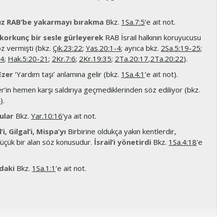
ız RAB’be yakarmayı bırakma
Bkz.
1Sa.7:5
’e ait not.
 korkunç bir sesle gürleyerek
RAB İsrail halkının koruyucusu
öz vermişti (bkz.
Çık.23:22
;
Yas.20:1-4
; ayrıca bkz.
2Sa.5:19-25
;
14
;
Hak.5:20-21
;
2Kr.7:6
;
2Kr.19:35
;
2Ta.20:17
,
2Ta.20:22
).
Ezer
‘Yardım taşı’ anlamına gelir (bkz.
1Sa.4:1
’e ait not).
iler’in hemen karşı saldırıya geçmediklerinden söz ediliyor (bkz.
4
).
ular
Bkz.
Yar.10:16
’ya ait not.
i, Gilgal’i, Mispa’yı
Birbirine oldukça yakın kentlerdir,
küçük bir alan söz konusudur.
İsrail’i yönetirdi
Bkz.
1Sa.4:18
’e
daki
Bkz.
1Sa.1:1
’e ait not.