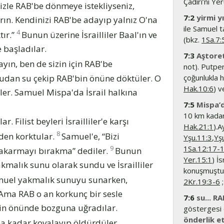
Çadırı’nı Yer
nizle RAB'be dönmeye istekliyseniz,
7:2
yirmi y
ırın. Kendinizi RAB'be adayıp yalnız O'na
ile Samuel 
4
tır.”
Bunun üzerine İsrailliler Baal'ın ve
(bkz.
1Sa.7:
 başladılar.
7:3
Aştoret
yın, ben de sizin için RAB'be
not). Putpere
yudan su çekip RAB'bin önüne döktüler. O
çoğunlukla 
Hak.10:6
) v
iler. Samuel Mispa'da İsrail halkına
7:5
Mispa’
10 km kadar
. Filist beyleri İsrailliler'e karşı
Hak.21:1
).A
8
'den korktular.
Samuel'e, “Bizi
Yşu.11:3
,
Yş
1Sa.12:17-
9
 yakarmayı bırakma” dediler.
Bunun
Yer.15:1
) İ
malık sunu olarak sundu ve İsrailliler
konuşmuştur
uel yakmalık sunuyu sunarken,
2Kr.19:3-6
ı. Ama RAB o an korkunç bir sesle
7:6
su... R
ler'in önünde bozguna uğradılar.
göstergesi 
önderlik et
tına kadar kovalayıp öldürdüler.