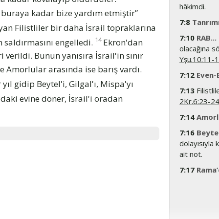
hâkimdi.
B buraya kadar bize yardım etmiştir”
7:8
Tanrım
an Filistliler bir daha İsrail topraklarına
7:10
RAB...
14
n saldırmasını engelledi.
Ekron'dan
olacağına s
ri verildi. Bunun yanısıra İsrail'in sınır
Yşu.10:11-
r'le Amorlular arasında ise barış vardı.
7:12
Even-
 yıl gidip Beytel'i, Gilgal'ı, Mispa'yı
7:13
Filistl
aki evine döner, İsrail'i oradan
2Kr.6:23-2
7:14
Amorl
7:16
Beytel’
dolayısıyla 
ait not.
7:17
Rama’