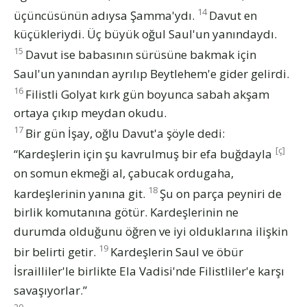
14
üçüncüsünün adıysa Şamma'ydı.
Davut en
küçükleriydi. Üç büyük oğul Saul'un yanındaydı.
15
Davut ise babasının sürüsüne bakmak için
Saul'un yanından ayrılıp Beytlehem'e gider gelirdi.
16
Filistli Golyat kırk gün boyunca sabah akşam
ortaya çıkıp meydan okudu.
17
Bir gün İşay, oğlu Davut'a şöyle dedi:
[ç]
“Kardeşlerin için şu kavrulmuş bir efa buğdayla
on somun ekmeği al, çabucak ordugaha,
18
kardeşlerinin yanına git.
Şu on parça peyniri de
birlik komutanına götür. Kardeşlerinin ne
durumda olduğunu öğren ve iyi olduklarına ilişkin
19
bir belirti getir.
Kardeşlerin Saul ve öbür
İsrailliler'le birlikte Ela Vadisi'nde Filistliler'e karşı
savaşıyorlar.”