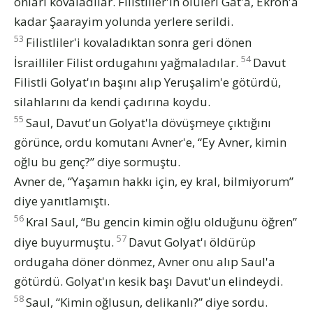
onları kovaladılar. Filistliler'in ölüleri Gat'a, Ekron'a
kadar Şaarayim yolunda yerlere serildi.
53
Filistliler'i kovaladıktan sonra geri dönen
54
İsrailliler Filist ordugahını yağmaladılar.
Davut
Filistli Golyat'ın başını alıp Yeruşalim'e götürdü,
silahlarını da kendi çadırına koydu.
55
Saul, Davut'un Golyat'la dövüşmeye çıktığını
görünce, ordu komutanı Avner'e, “Ey Avner, kimin
oğlu bu genç?” diye sormuştu.
Avner de, “Yaşamın hakkı için, ey kral, bilmiyorum”
diye yanıtlamıştı.
56
Kral Saul, “Bu gencin kimin oğlu olduğunu öğren”
57
diye buyurmuştu.
Davut Golyat'ı öldürüp
ordugaha döner dönmez, Avner onu alıp Saul'a
götürdü. Golyat'ın kesik başı Davut'un elindeydi.
58
Saul, “Kimin oğlusun, delikanlı?” diye sordu.