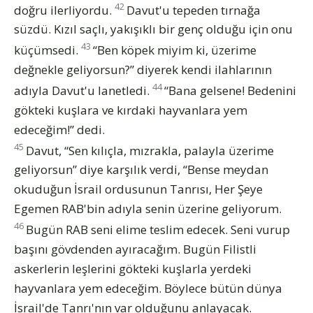
42
doğru ilerliyordu.
Davut'u tepeden tırnağa
süzdü. Kızıl saçlı, yakışıklı bir genç olduğu için onu
43
küçümsedi.
“Ben köpek miyim ki, üzerime
değnekle geliyorsun?” diyerek kendi ilahlarının
44
adıyla Davut'u lanetledi.
“Bana gelsene! Bedenini
gökteki kuşlara ve kırdaki hayvanlara yem
edeceğim!” dedi.
45
Davut, “Sen kılıçla, mızrakla, palayla üzerime
geliyorsun” diye karşılık verdi, “Bense meydan
okuduğun İsrail ordusunun Tanrısı, Her Şeye
Egemen RAB'bin adıyla senin üzerine geliyorum.
46
Bugün RAB seni elime teslim edecek. Seni vurup
başını gövdenden ayıracağım. Bugün Filistli
askerlerin leşlerini gökteki kuşlarla yerdeki
hayvanlara yem edeceğim. Böylece bütün dünya
İsrail'de Tanrı'nın var olduğunu anlayacak.