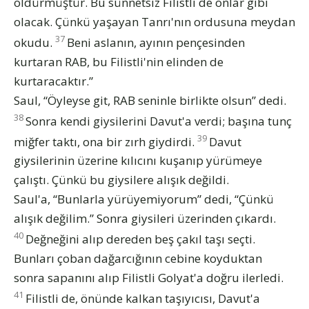
öldürmüştür. Bu sünnetsiz Filistli de onlar gibi
olacak. Çünkü yaşayan Tanrı'nın ordusuna meydan
37
okudu.
Beni aslanın, ayının pençesinden
kurtaran RAB, bu Filistli'nin elinden de
kurtaracaktır.”
Saul, “Öyleyse git, RAB seninle birlikte olsun” dedi.
38
Sonra kendi giysilerini Davut'a verdi; başına tunç
39
miğfer taktı, ona bir zırh giydirdi.
Davut
giysilerinin üzerine kılıcını kuşanıp yürümeye
çalıştı. Çünkü bu giysilere alışık değildi.
Saul'a, “Bunlarla yürüyemiyorum” dedi, “Çünkü
alışık değilim.” Sonra giysileri üzerinden çıkardı.
40
Değneğini alıp dereden beş çakıl taşı seçti.
Bunları çoban dağarcığının cebine koyduktan
sonra sapanını alıp Filistli Golyat'a doğru ilerledi.
41
Filistli de, önünde kalkan taşıyıcısı, Davut'a