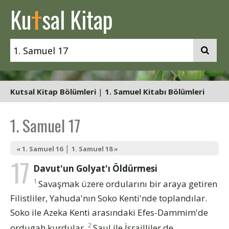
t
Ku
sal Kitap
Kutsal Kitap Bölümleri
|
1. Samuel Kitabı Bölümleri
1. Samuel 17
|
« 1. Samuel 16
1. Samuel 18 »
17
Davut'un Golyat'ı Öldürmesi
1
Savaşmak üzere ordularını bir araya getiren
Filistliler, Yahuda'nın Soko Kenti'nde toplandılar.
Soko ile Azeka Kenti arasındaki Efes-Dammim'de
2
ordugah kurdular.
Saul ile İsrailliler de