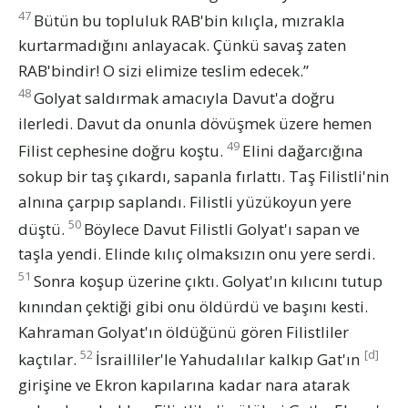
47
Bütün bu topluluk RAB'bin kılıçla, mızrakla
kurtarmadığını anlayacak. Çünkü savaş zaten
RAB'bindir! O sizi elimize teslim edecek.”
48
Golyat saldırmak amacıyla Davut'a doğru
ilerledi. Davut da onunla dövüşmek üzere hemen
49
Filist cephesine doğru koştu.
Elini dağarcığına
sokup bir taş çıkardı, sapanla fırlattı. Taş Filistli'nin
alnına çarpıp saplandı. Filistli yüzükoyun yere
50
düştü.
Böylece Davut Filistli Golyat'ı sapan ve
taşla yendi. Elinde kılıç olmaksızın onu yere serdi.
51
Sonra koşup üzerine çıktı. Golyat'ın kılıcını tutup
kınından çektiği gibi onu öldürdü ve başını kesti.
Kahraman Golyat'ın öldüğünü gören Filistliler
52
[d]
kaçtılar.
İsrailliler'le Yahudalılar kalkıp Gat'ın
girişine ve Ekron kapılarına kadar nara atarak