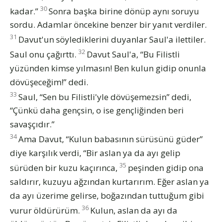
30
kadar.”
Sonra başka birine dönüp aynı soruyu
sordu. Adamlar öncekine benzer bir yanıt verdiler.
31
Davut'un söylediklerini duyanlar Saul'a ilettiler.
32
Saul onu çağırttı.
Davut Saul'a, “Bu Filistli
yüzünden kimse yılmasın! Ben kulun gidip onunla
dövüşeceğim!” dedi.
33
Saul, “Sen bu Filistli'yle dövüşemezsin” dedi,
“Çünkü daha gençsin, o ise gençliğinden beri
savaşçıdır.”
34
Ama Davut, “Kulun babasının sürüsünü güder”
diye karşılık verdi, “Bir aslan ya da ayı gelip
35
sürüden bir kuzu kaçırınca,
peşinden gidip ona
saldırır, kuzuyu ağzından kurtarırım. Eğer aslan ya
da ayı üzerime gelirse, boğazından tuttuğum gibi
36
vurur öldürürüm.
Kulun, aslan da ayı da