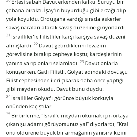
20
Ertesi sabah Davut erkenden kalktı. Sürüyü bir
çobana bıraktı. İşay'ın buyurduğu gibi erzağı alıp
yola koyuldu. Ordugaha vardığı sırada askerler
savaş naraları atarak savaş düzenine giriyorlardı.
21
İsrailliler'le Filistliler karşı karşıya savaş düzeni
22
almışlardı.
Davut getirdiklerini levazım
görevlisine bırakıp cepheye koştu; kardeşlerinin
23
yanına varıp onları selamladı.
Davut onlarla
konuşurken, Gatlı Filistli, Golyat adındaki dövüşçü
Filist cephesinden ileri çıkarak daha önce yaptığı
gibi meydan okudu. Davut bunu duydu.
24
İsrailliler Golyat'ı görünce büyük korkuyla
önünden kaçıştılar.
25
Birbirlerine, “İsrail'e meydan okumak için ortaya
çıkan şu adamı görüyorsunuz ya!” diyorlardı, “Kral
onu öldürene büyük bir armağanın yanısıra kızını