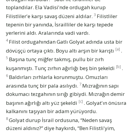
toplandılar. Ela Vadisi'nde ordugah kurup
3
Filistliler'e karşı savaş düzeni aldılar.
Filistliler
tepenin bir yanında, İsrailliler de karşı tepede
yerlerini aldı. Aralarında vadi vardı.
4
Filist ordugahından Gatlı Golyat adında usta bir
[a]
dövüşçü ortaya çıktı. Boyu altı arşın bir karıştı
.
5
Başına tunç miğfer takmış, pullu bir zırh
[b]
kuşanmıştı. Tunç zırhın ağırlığı beş bin şekeldi
.
6
Baldırları zırhlarla korunmuştu. Omuzları
7
arasında tunç bir pala asılıydı.
Mızrağının sapı
dokumacı tezgahının sırığı gibiydi. Mızrağın demir
[c]
başının ağırlığı altı yüz şekeldi
. Golyat'ın önüsıra
kalkanını taşıyan bir adam yürüyordu.
8
Golyat durup İsrail ordusuna, “Neden savaş
düzeni aldınız?” diye haykırdı, “Ben Filistli'yim,