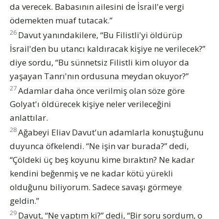
da verecek. Babasının ailesini de İsrail'e vergi
ödemekten muaf tutacak.”
26
Davut yanındakilere, “Bu Filistli'yi öldürüp
İsrail'den bu utancı kaldıracak kişiye ne verilecek?”
diye sordu, “Bu sünnetsiz Filistli kim oluyor da
yaşayan Tanrı'nın ordusuna meydan okuyor?”
27
Adamlar daha önce verilmiş olan söze göre
Golyat'ı öldürecek kişiye neler verileceğini
anlattılar.
28
Ağabeyi Eliav Davut'un adamlarla konuştuğunu
duyunca öfkelendi. “Ne işin var burada?” dedi,
“Çöldeki üç beş koyunu kime bıraktın? Ne kadar
kendini beğenmiş ve ne kadar kötü yürekli
olduğunu biliyorum. Sadece savaşı görmeye
geldin.”
29
Davut, “Ne yaptım ki?” dedi, “Bir soru sordum, o