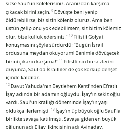
sizse Saul'un kölelerisiniz. Aranızdan karşıma
9
çıkacak birini seçin.
Dövüşte beni yenip
öldürebilirse, biz sizin köleniz oluruz. Ama ben
üstün gelip onu yok edebilirsem, siz bizim kölemiz
10
olur, bize kulluk edersiniz.”
Filistli Golyat
konuşmasını şöyle sürdürdü: “Bugün İsrail
ordusuna meydan okuyorum! Benimle dövüşecek
11
birini çıkarın karşıma!”
Filistli'nin bu sözlerini
duyunca, Saul da İsrailliler de çok korkup dehşet
içinde kaldılar.
12
Davut Yahuda'nın Beytlehem Kenti'nden Efratlı
İşay adında bir adamın oğluydu. İşay'ın sekiz oğlu
vardı. Saul'un krallığı döneminde İşay'ın yaşı
13
oldukça ilerlemişti.
İşay'ın üç büyük oğlu Saul'la
birlikte savaşa katılmıştı. Savaşa giden en büyük
oğlunun adı Eliav, ikincisinin adı Avinadav,