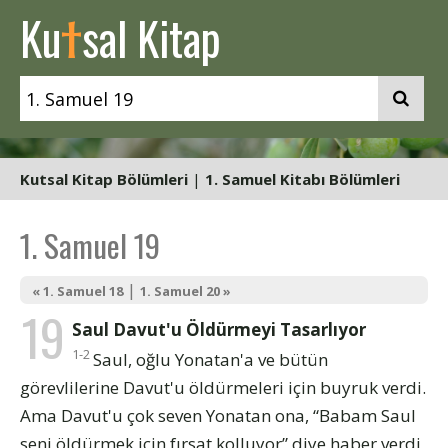
t
Ku
sal Kitap
Kutsal Kitap Bölümleri
|
1. Samuel Kitabı Bölümleri
1. Samuel 19
|
« 1. Samuel 18
1. Samuel 20 »
19
Saul Davut'u Öldürmeyi Tasarlıyor
1-2
Saul, oğlu Yonatan'a ve bütün
görevlilerine Davut'u öldürmeleri için buyruk verdi.
Ama Davut'u çok seven Yonatan ona, “Babam Saul
seni öldürmek için fırsat kolluyor” diye haber verdi,