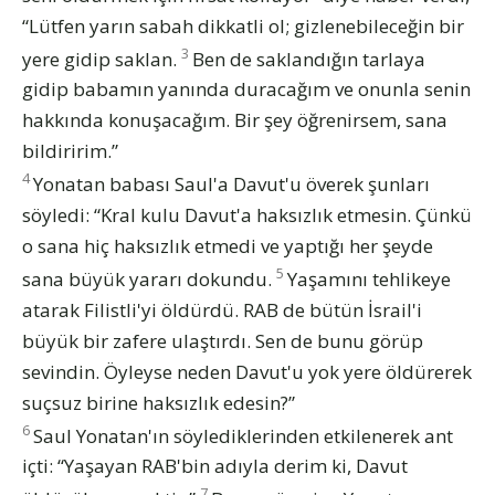
“Lütfen yarın sabah dikkatli ol; gizlenebileceğin bir
3
yere gidip saklan.
Ben de saklandığın tarlaya
gidip babamın yanında duracağım ve onunla senin
hakkında konuşacağım. Bir şey öğrenirsem, sana
bildiririm.”
4
Yonatan babası Saul'a Davut'u överek şunları
söyledi: “Kral kulu Davut'a haksızlık etmesin. Çünkü
o sana hiç haksızlık etmedi ve yaptığı her şeyde
5
sana büyük yararı dokundu.
Yaşamını tehlikeye
atarak Filistli'yi öldürdü. RAB de bütün İsrail'i
büyük bir zafere ulaştırdı. Sen de bunu görüp
sevindin. Öyleyse neden Davut'u yok yere öldürerek
suçsuz birine haksızlık edesin?”
6
Saul Yonatan'ın söylediklerinden etkilenerek ant
içti: “Yaşayan RAB'bin adıyla derim ki, Davut
7