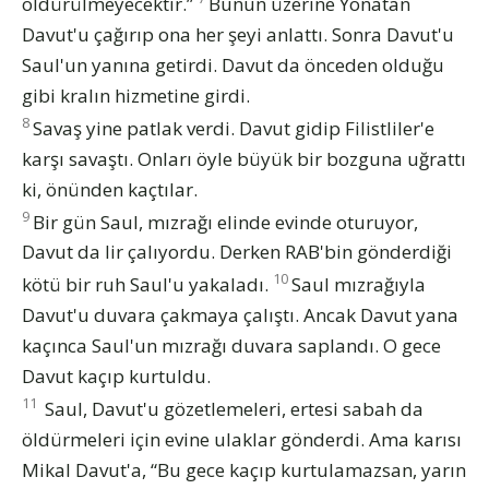
öldürülmeyecektir.”
Bunun üzerine Yonatan
Davut'u çağırıp ona her şeyi anlattı. Sonra Davut'u
Saul'un yanına getirdi. Davut da önceden olduğu
gibi kralın hizmetine girdi.
8
Savaş yine patlak verdi. Davut gidip Filistliler'e
karşı savaştı. Onları öyle büyük bir bozguna uğrattı
ki, önünden kaçtılar.
9
Bir gün Saul, mızrağı elinde evinde oturuyor,
Davut da lir çalıyordu. Derken RAB'bin gönderdiği
10
kötü bir ruh Saul'u yakaladı.
Saul mızrağıyla
Davut'u duvara çakmaya çalıştı. Ancak Davut yana
kaçınca Saul'un mızrağı duvara saplandı. O gece
Davut kaçıp kurtuldu.
11
Saul, Davut'u gözetlemeleri, ertesi sabah da
öldürmeleri için evine ulaklar gönderdi. Ama karısı
Mikal Davut'a, “Bu gece kaçıp kurtulamazsan, yarın