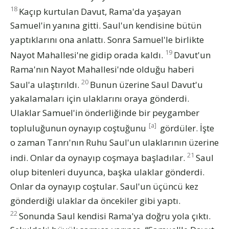
18
Kaçıp kurtulan Davut, Rama'da yaşayan
Samuel'in yanına gitti. Saul'un kendisine bütün
yaptıklarını ona anlattı. Sonra Samuel'le birlikte
19
Nayot Mahallesi'ne gidip orada kaldı.
Davut'un
Rama'nın Nayot Mahallesi'nde olduğu haberi
20
Saul'a ulaştırıldı.
Bunun üzerine Saul Davut'u
yakalamaları için ulaklarını oraya gönderdi.
Ulaklar Samuel'in önderliğinde bir peygamber
[a]
topluluğunun oynayıp coştuğunu
gördüler. İşte
o zaman Tanrı'nın Ruhu Saul'un ulaklarının üzerine
21
indi. Onlar da oynayıp coşmaya başladılar.
Saul
olup bitenleri duyunca, başka ulaklar gönderdi.
Onlar da oynayıp coştular. Saul'un üçüncü kez
gönderdiği ulaklar da öncekiler gibi yaptı.
22
Sonunda Saul kendisi Rama'ya doğru yola çıktı.