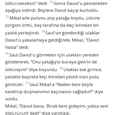
12
öldürüleceksin” dedi.
Sonra Davut'u pencereden
aşağıya indirdi. Böylece Davut kaçıp kurtuldu.
13
Mikal aile putunu alıp yatağa koydu, üstüne
yorganı örttü, baş tarafına da keçi kılından bir
14
yastık yerleştirdi.
Saul'un gönderdiği ulaklar
Davut'u yakalamaya geldiğinde, Mikal, “Davut
hasta” dedi.
15
Saul Davut'u görmeleri için ulakları yeniden
göndererek, “Onu yatağıyla buraya getirin de
16
öldüreyim” diye buyurdu.
Ulaklar eve girince,
yatakta başında keçi kılından yastık olan putu
17
gördüler.
Saul Mikal'a “Neden beni böyle
kandırıp düşmanımın kaçmasını sağladın?” diye
sordu.
Mikal, “Davut bana, ‘Bırak beni gideyim, yoksa seni
öldürürüm’ dedi” diye yanıtladı.