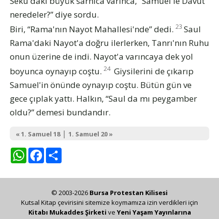
Seku'daki büyük sarnıca varınca, “Samuel'le Davut
neredeler?” diye sordu.
23
Biri, “Rama'nın Nayot Mahallesi'nde” dedi.
Saul
Rama'daki Nayot'a doğru ilerlerken, Tanrı'nın Ruhu
onun üzerine de indi. Nayot'a varıncaya dek yol
24
boyunca oynayıp coştu.
Giysilerini de çıkarıp
Samuel'in önünde oynayıp coştu. Bütün gün ve
gece çıplak yattı. Halkın, “Saul da mı peygamber
oldu?” demesi bundandır.
|
« 1. Samuel 18
1. Samuel 20 »
WhatsApp
Facebook
Share
© 2003-2026
Bursa Protestan Kilisesi
Kutsal Kitap çevirisini sitemize koymamıza izin verdikleri için
Kitabı Mukaddes Şirketi
ve
Yeni Yaşam Yayınlarına