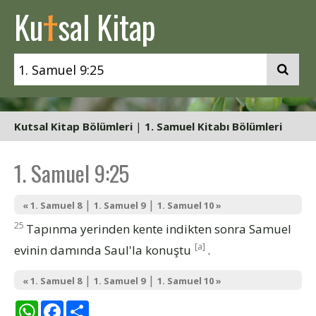
t
Ku
sal Kitap
Kutsal Kitap Bölümleri
|
1. Samuel Kitabı Bölümleri
1. Samuel 9:25
|
|
« 1. Samuel 8
1. Samuel 9
1. Samuel 10 »
25
Tapınma yerinden kente indikten sonra Samuel
[a]
evinin damında Saul'la konuştu
.
|
|
« 1. Samuel 8
1. Samuel 9
1. Samuel 10 »
WhatsApp
Facebook
Share