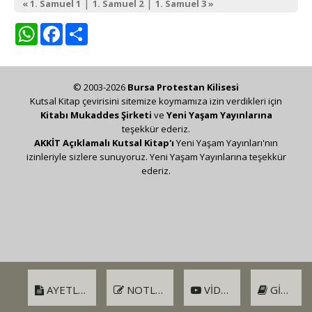
|
|
« 1. Samuel 1
1. Samuel 2
1. Samuel 3 »
WhatsApp
Facebook
Share
© 2003-2026
Bursa Protestan Kilisesi
Kutsal Kitap çevirisini sitemize koymamıza izin verdikleri için
Kitabı Mukaddes Şirketi
ve
Yeni Yaşam Yayınlarına
teşekkür ederiz.
AKKİT Açıklamalı Kutsal Kitap'ı
Yeni Yaşam Yayınları'nın
izinleriyle sizlere sunuyoruz. Yeni Yaşam Yayınlarına teşekkür
ederiz.
AYETLER
NOTLAR
VIDEO
GIRIŞ