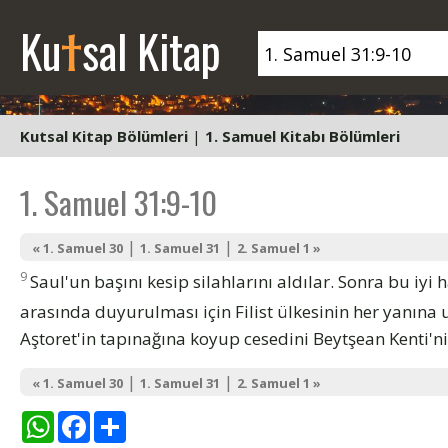
t
Ku
sal Kitap
Kutsal Kitap Bölümleri
|
1. Samuel Kitabı Bölümleri
1. Samuel 31:9-10
|
|
« 1. Samuel 30
1. Samuel 31
2. Samuel 1 »
9
Saul'un başını kesip silahlarını aldılar. Sonra bu iyi
arasında duyurulması için Filist ülkesinin her yanına 
Aştoret'in tapınağına koyup cesedini Beytşean Kenti'ni
|
|
« 1. Samuel 30
1. Samuel 31
2. Samuel 1 »
WhatsApp
Facebook
Share