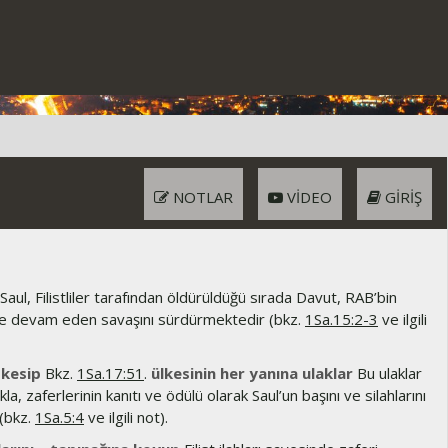
NOTLAR
VIDEO
GIRIŞ
Saul, Filistliler tarafından öldürüldüğü sırada Davut, RAB’bin
’le devam eden savaşını sürdürmektedir (bkz.
1Sa.15:2-3
ve ilgili
 kesip
Bkz.
1Sa.17:51
.
ülkesinin her yanına ulaklar
Bu ulaklar
kla, zaferlerinin kanıtı ve ödülü olarak Saul’un başını ve silahlarını
 (bkz.
1Sa.5:4
ve ilgili not).