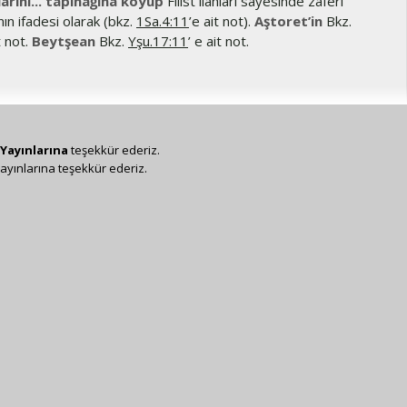
larını... tapınağına koyup
Filist ilahları sayesinde zaferi
nın ifadesi olarak (bkz.
1Sa.4:11
’e ait not).
Aştoret’in
Bkz.
t not.
Beytşean
Bkz.
Yşu.17:11
’ e ait not.
Yayınlarına
teşekkür ederiz.
ayınlarına teşekkür ederiz.