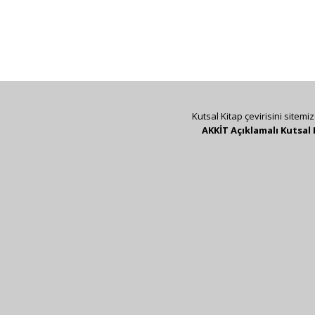
Kutsal Kitap çevirisini sitemi
AKKİT Açıklamalı Kutsal 