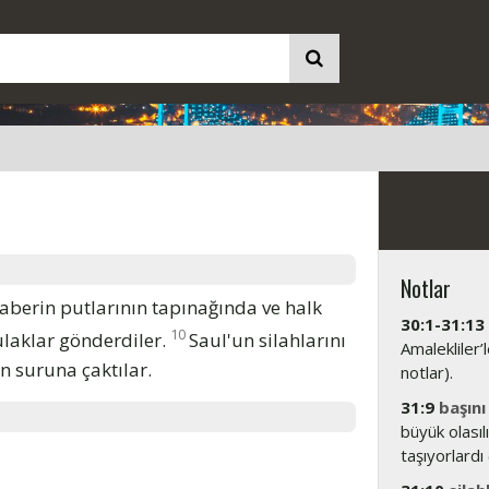
Notlar
 haberin putlarının tapınağında ve halk
30:1-31:13
10
ulaklar gönderdiler.
Saul'un silahlarını
Amalekliler
n suruna çaktılar.
notlar).
31:9
başını
büyük olasılı
taşıyorlardı