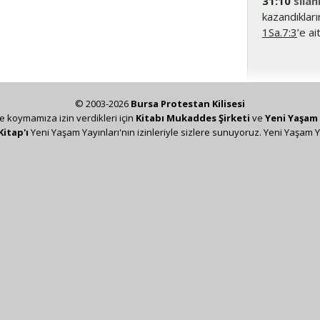
31:10
silah
kazandıkları
1Sa.7:3
’e ai
© 2003-2026
Bursa Protestan Kilisesi
ze koymamıza izin verdikleri için
Kitabı Mukaddes Şirketi
ve
Yeni Yaşam 
Kitap'ı
Yeni Yaşam Yayınları'nın izinleriyle sizlere sunuyoruz. Yeni Yaşam Y