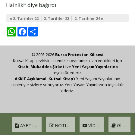
Hainlik!” diye bağırdı.
|
|
« 2. Tarihler 22
2. Tarihler 23
2. Tarihler 24 »
WhatsApp
Facebook
Share
© 2003-2026
Bursa Protestan Kilisesi
Kutsal Kitap çevirisini sitemize koymamıza izin verdikleri için
Kitabı Mukaddes Şirketi
ve
Yeni Yaşam Yayınlarına
teşekkür ederiz.
AKKİT Açıklamalı Kutsal Kitap'ı
Yeni Yaşam Yayınları'nın
izinleriyle sizlere sunuyoruz. Yeni Yaşam Yayınlarına teşekkür
ederiz.
AYETLER
NOTLAR
VIDEO
GIRIŞ