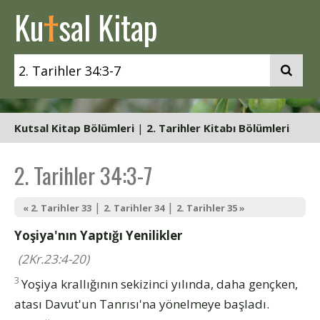
t
Ku
sal Kitap
Kutsal Kitap Bölümleri
|
2. Tarihler Kitabı Bölümleri
2. Tarihler 34:3-7
|
|
« 2. Tarihler 33
2. Tarihler 34
2. Tarihler 35 »
Yoşiya'nın Yaptığı Yenilikler
(2Kr.23:4-20)
3
Yoşiya krallığının sekizinci yılında, daha gençken,
atası Davut'un Tanrısı'na yönelmeye başladı.