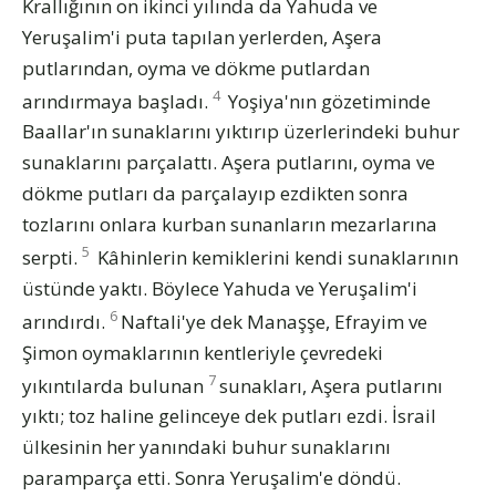
Krallığının on ikinci yılında da Yahuda ve
Yeruşalim'i puta tapılan yerlerden, Aşera
putlarından, oyma ve dökme putlardan
4
arındırmaya başladı.
Yoşiya'nın gözetiminde
Baallar'ın sunaklarını yıktırıp üzerlerindeki buhur
sunaklarını parçalattı. Aşera putlarını, oyma ve
dökme putları da parçalayıp ezdikten sonra
tozlarını onlara kurban sunanların mezarlarına
5
serpti.
Kâhinlerin kemiklerini kendi sunaklarının
üstünde yaktı. Böylece Yahuda ve Yeruşalim'i
6
arındırdı.
Naftali'ye dek Manaşşe, Efrayim ve
Şimon oymaklarının kentleriyle çevredeki
7
yıkıntılarda bulunan
sunakları, Aşera putlarını
yıktı; toz haline gelinceye dek putları ezdi. İsrail
ülkesinin her yanındaki buhur sunaklarını
paramparça etti. Sonra Yeruşalim'e döndü.