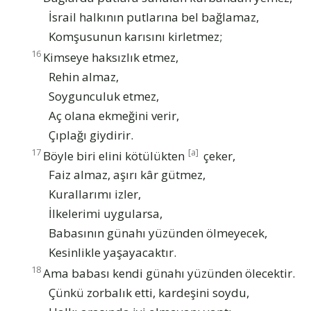
İsrail halkının putlarına bel bağlamaz,
Komşusunun karısını kirletmez;
16
Kimseye haksızlık etmez,
Rehin almaz,
Soygunculuk etmez,
Aç olana ekmeğini verir,
Çıplağı giydirir.
17
[a]
Böyle biri elini kötülükten
çeker,
Faiz almaz, aşırı kâr gütmez,
Kurallarımı izler,
İlkelerimi uygularsa,
Babasının günahı yüzünden ölmeyecek,
Kesinlikle yaşayacaktır.
18
Ama babası kendi günahı yüzünden ölecektir.
Çünkü zorbalık etti, kardeşini soydu,