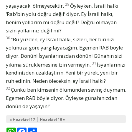
29
yaşayacak, ölmeyecektir.
Öyleyken, İsrail halkı,
‘Rab'bin yolu doğru değil’ diyor. Ey İsrail halkı,
benim yollarım mı doğru değil? Doğru olmayan
sizin yollarınız değil mi?
30
“Bu yüzden, ey İsrail halkı, sizleri, her birinizi
yolunuza göre yargılayacağım. Egemen RAB böyle
diyor. Dönün! İsyanlarınızdan dönün! Günahın sizi
31
yıkıma sürüklemesine izin vermeyin.
İsyanlarınızı
kendinizden uzaklaştırın. Yeni bir yürek, yeni bir
ruh edinin. Neden öleceksin, ey İsrail halkı?
32
Çünkü ben kimsenin ölümünden sevinç duymam.
Egemen RAB böyle diyor. Öyleyse günahınızdan
dönün de yaşayın!”
|
« Hezekiel 17
Hezekiel 19 »
WhatsApp
Facebook
Share