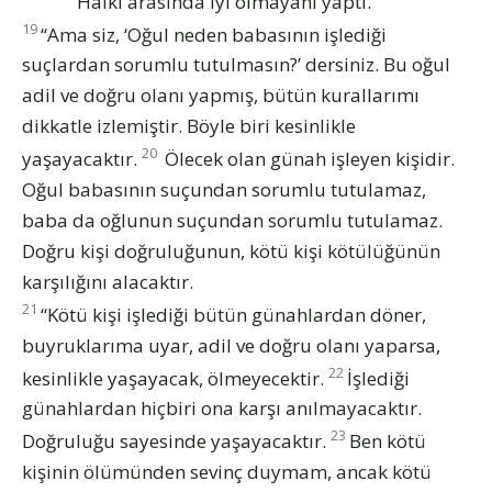
Halkı arasında iyi olmayanı yaptı.
19
“Ama siz, ‘Oğul neden babasının işlediği
suçlardan sorumlu tutulmasın?’ dersiniz. Bu oğul
adil ve doğru olanı yapmış, bütün kurallarımı
dikkatle izlemiştir. Böyle biri kesinlikle
20
yaşayacaktır.
Ölecek olan günah işleyen kişidir.
Oğul babasının suçundan sorumlu tutulamaz,
baba da oğlunun suçundan sorumlu tutulamaz.
Doğru kişi doğruluğunun, kötü kişi kötülüğünün
karşılığını alacaktır.
21
“Kötü kişi işlediği bütün günahlardan döner,
buyruklarıma uyar, adil ve doğru olanı yaparsa,
22
kesinlikle yaşayacak, ölmeyecektir.
İşlediği
günahlardan hiçbiri ona karşı anılmayacaktır.
23
Doğruluğu sayesinde yaşayacaktır.
Ben kötü
kişinin ölümünden sevinç duymam, ancak kötü