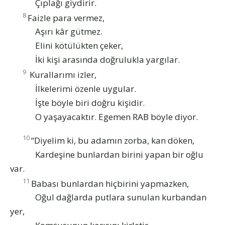
Çıplağı giydirir.
8
Faizle para vermez,
Aşırı kâr gütmez.
Elini kötülükten çeker,
İki kişi arasında doğrulukla yargılar.
9
Kurallarımı izler,
İlkelerimi özenle uygular.
İşte böyle biri doğru kişidir.
O yaşayacaktır. Egemen RAB böyle diyor.
10
“Diyelim ki, bu adamın zorba, kan döken,
Kardeşine bunlardan birini yapan bir oğlu
var.
11
Babası bunlardan hiçbirini yapmazken,
Oğul dağlarda putlara sunulan kurbandan
yer,