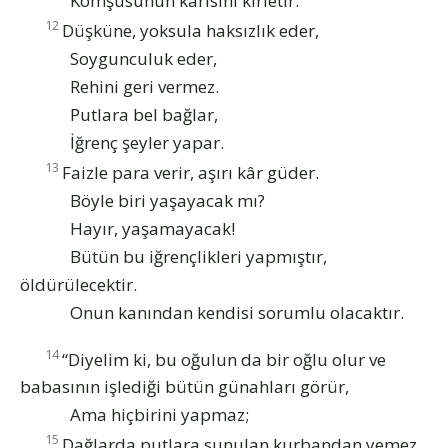
Komşusunun karısını kirletir.
12
Düşküne, yoksula haksızlık eder,
Soygunculuk eder,
Rehini geri vermez.
Putlara bel bağlar,
İğrenç şeyler yapar.
13
Faizle para verir, aşırı kâr güder.
Böyle biri yaşayacak mı?
Hayır, yaşamayacak!
Bütün bu iğrençlikleri yapmıştır,
öldürülecektir.
Onun kanından kendisi sorumlu olacaktır.
14
“Diyelim ki, bu oğulun da bir oğlu olur ve
babasının işlediği bütün günahları görür,
Ama hiçbirini yapmaz;
15
Dağlarda putlara sunulan kurbandan yemez,