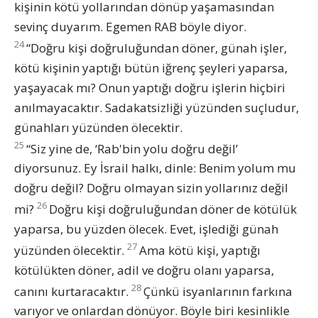
kişinin kötü yollarından dönüp yaşamasından
sevinç duyarım. Egemen RAB böyle diyor.
24
“Doğru kişi doğruluğundan döner, günah işler,
kötü kişinin yaptığı bütün iğrenç şeyleri yaparsa,
yaşayacak mı? Onun yaptığı doğru işlerin hiçbiri
anılmayacaktır. Sadakatsizliği yüzünden suçludur,
günahları yüzünden ölecektir.
25
“Siz yine de, ‘Rab'bin yolu doğru değil’
diyorsunuz. Ey İsrail halkı, dinle: Benim yolum mu
doğru değil? Doğru olmayan sizin yollarınız değil
26
mi?
Doğru kişi doğruluğundan döner de kötülük
yaparsa, bu yüzden ölecek. Evet, işlediği günah
27
yüzünden ölecektir.
Ama kötü kişi, yaptığı
kötülükten döner, adil ve doğru olanı yaparsa,
28
canını kurtaracaktır.
Çünkü isyanlarının farkına
varıyor ve onlardan dönüyor. Böyle biri kesinlikle