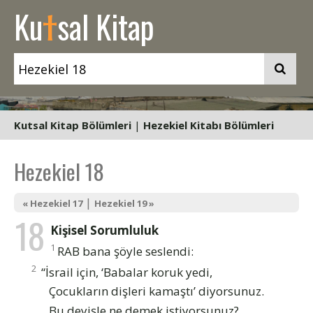
t
Ku
sal Kitap
Kutsal Kitap Bölümleri
|
Hezekiel Kitabı Bölümleri
Hezekiel 18
|
« Hezekiel 17
Hezekiel 19 »
18
Kişisel Sorumluluk
1
RAB bana şöyle seslendi:
2
“İsrail için, ‘Babalar koruk yedi,
Çocukların dişleri kamaştı’ diyorsunuz.
Bu deyişle ne demek istiyorsunuz?